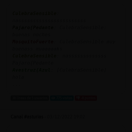
CulebraSensible
:
nasssssssssssssssssssssss
Pajaro{Pedante
: CulebraSensible:
buenas noches
MosquitoFuerte
: CulebraSensible muy
buenass muaaaaaks
CulebraSensible
: nasssssssssssss
Pajaro{Pedante
Avestruz{Azul
: [CulebraSensible]
hola
...
38 líneas de 5 usuarios
775 visitas
-8 puntos
Canal #asturias
-
03/12/2022 19:02