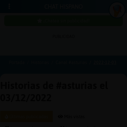
CHAT HISPANO
¡Chatea sin publicidad!
PUBLICIDAD
Iniciar
sesión
Portada
Historias
Canal #asturias
2022-12-03
¡Chatea
sin
Historias de #asturias el
publici
03/12/2022
Crear
Últimas publicadas
Más vistas
una
cuenta