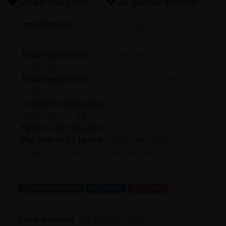
Las que más gustan
Las que más disgustan
Canal #asturias
-
03/12/2022 23:22
Reserva
Tiburon}Verde
: vas de cena Pajaro-
alias
Brillante
Tiburon}Verde
: ?? estos dias me
refiero
Actuali
CocodriloNaranja
: yo tengo cena de
contras
empresa el 16
Pajaro-Brillante
: no
Pajaro-Brillante
: ceno en casa y
luego por ahi de fiesta xDD
Actuali
...
IP
virtual
36 líneas de 5 usuarios
793 visitas
-14 puntos
Canal #asturias
-
03/12/2022 23:18