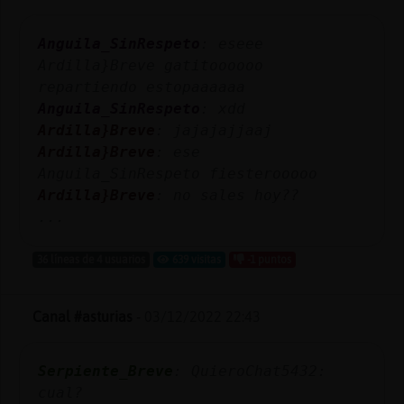
Mis
blogs
Anguila_SinRespeto
: eseee
Ardilla}Breve gatitoooooo
repartiendo estopaaaaaa
Anguila_SinRespeto
: xdd
Mis
Ardilla}Breve
: jajajajjaaj
foros
Ardilla}Breve
: ese
Anguila_SinRespeto fiesterooooo
Ardilla}Breve
: no sales hoy??
Registr
...
un
canal
36 líneas de 4 usuarios
639 visitas
-1 puntos
Canal #asturias
-
03/12/2022 22:43
Más
gestion
Serpiente_Breve
: QuieroChat5432:
cual?