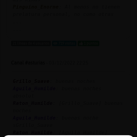
Pinguino_Enorme
: Al menos no tienen
prelatura personal, no como otras
...
...
21 líneas de 4 usuarios
719 visitas
1 puntos
Canal #asturias
-
03/12/2022 22:25
Grillo_Suave
: buenas noches
Aguila_Humilde
: buenas noches
absolut
Raton_Humilde
: [Grillo_Suave] buenas
noches
Aguila_Humilde
: buenas noche
sGrillo_Suave
Raton_Humilde
: [Aguila_Humilde]