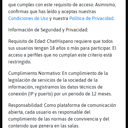
que cumples con este requisito de acceso. Asimismo,
Canal #asturias
-
03/12/2022 20:03
confirmas que has leído y aceptas nuestras
Condiciones de Uso
y nuestra
Política de Privacidad
.
Serpiente-Pedante
: ACTION nos
Información de Seguridad y Privacidad:
leemos mas tarde si eso ;)
Saludos!
Requisito de Edad: ChatHispano requiere que todos
Leon}ConPereza
: Tigre\Fugaz con
sus usuarios tengan 18 años o más para participar. El
el.hueso de aceituna te cambia la
acceso a perfiles que no cumplan este criterio está
voz??
restringido.
Tigre\Fugaz
: claro
Cumplimiento Normativo: En cumplimiento de la
Tigre\Fugaz
: no lo has hecho nunca??
legislación de servicios de la sociedad de la
Leon}ConPereza
: Noo
información, registramos los datos técnicos de
...
conexión (IP y puerto) por un periodo de 12 meses.
54 líneas de 5 usuarios
730 visitas
16 puntos
Responsabilidad: Como plataforma de comunicación
abierta, cada usuario es responsable del
cumplimiento de las normas de convivencia y del
Canal #asturias
-
03/12/2022 19:23
contenido que genera en las salas.