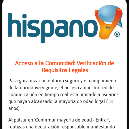
buenas noches
...
50 líneas de 4 usuarios
650 visitas
-1 puntos
Canal #asturias
-
03/12/2022 21:25
Raton{SinRespeto
: Y que estuviste
Acceso a la Comunidad: Verificación de
solo un día ?
Requisitos Legales
CobayaElocuente
: si
CobayaElocuente
: currando xD
Para garantizar un entorno seguro y el cumplimiento
Raton{SinRespeto
: Pobre...
de la normativa vigente, el acceso a nuestra red de
CobayaElocuente
: ida/vuelta en el
comunicación en tiempo real está limitado a usuarios
dia
que hayan alcanzado la mayoría de edad legal (18
...
años).
Al pulsar en 'Confirmar mayoría de edad - Entrar',
23 líneas de 2 usuarios
691 visitas
-2 puntos
realizas una declaración responsable manifestando