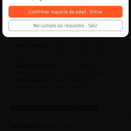
Lobo-Especial
: Es igual que el dolor
Confirmar mayoría de edad - Entrar
Gata\Sensible
: hola cantabra tengo
anotado que as pedio un tortilla
No cumplo los requisitos - Salir
española bien hecho y con poco
cebolla hecha en albacete
Lobo-Especial
: Cada persona tiene
distinta intensidad de dolor para
soportar
Rana{DelMonton
: si tuviesemos que
parir los tios, todos huerfanos
Lobo-Especial
: Gata\Sensible
jajajajajaajja muaaaaaaks
...
189 líneas de 11 usuarios
654 visitas
3 puntos
Canal #asturias
-
03/12/2022 19:16