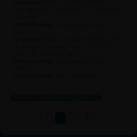
Serpiente{Feliz
: Libelula\Real te
trae m᳠cuenta poner en la caseta un
radiador
Libelula\Real
: Serpiente{Feliz:
solar
Serpiente{Feliz
: Libelula\Real como
la tengas tu puesta ya , solo es
poner un radiador mas
Libelula\Real
: Serpiente{Feliz:
jajaja
Libelula\Real
: Me vigilias?
...
39 líneas de 6 usuarios
661 visitas
16 puntos
1
2