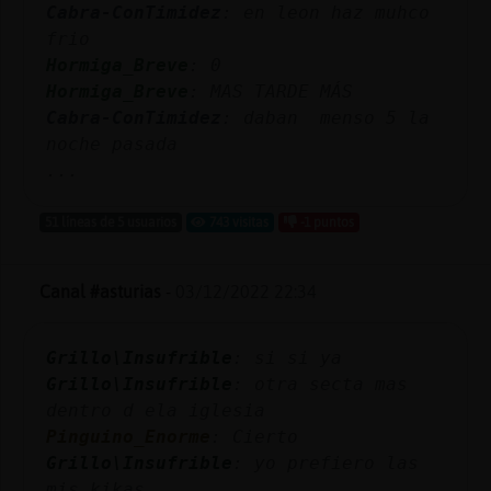
Cabra-ConTimidez
: en leon haz muhco
frio
Hormiga_Breve
: 0
Hormiga_Breve
: MAS TARDE MÁS
Cabra-ConTimidez
: daban menso 5 la
noche pasada
...
51 líneas de 5 usuarios
743 visitas
-1 puntos
Canal #asturias
-
03/12/2022 22:34
Grillo\Insufrible
: si si ya
Grillo\Insufrible
: otra secta mas
dentro d ela iglesia
Pinguino_Enorme
: Cierto
Grillo\Insufrible
: yo prefiero las
mis kikas