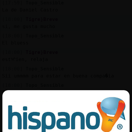
[17:59]
Topo_Sensible
La de Daniel Castro
[18:00]
Tigre}Breve
si, me gusta mucho
[18:00]
Topo_Sensible
El bluess
[18:00]
Tigre}Breve
estᠢien, relaja
[18:00]
Topo_Sensible
Sii ummmm para estar en buena compa�ia
[18:00]
Topo_Sensible
Jajajajajaa
[18:00]
Tigre}Breve
jejeje, eso te iba a decir...me lees ehh?
[18:01]
Tigre}Breve
el pensamiento jejeje