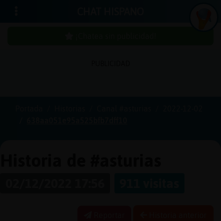
CHAT HISPANO
¡Chatea sin publicidad!
PUBLICIDAD
Iniciar
sesión
Portada
Historias
Canal #asturias
2022-12-02
638aa051e95a525bfb7dff10
¡Chatea
sin
publici
Historia de #asturias
02/12/2022 17:56
911 visitas
Crear
una
Reportar
Historia anterior
cuenta