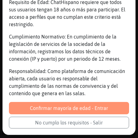
Noo noo...emociones las justas Tigre}Breve
Requisito de Edad: ChatHispano requiere que todos
sus usuarios tengan 18 años o más para participar. El
[18:03]
Topo_Sensible
acceso a perfiles que no cumplan este criterio está
Jajajaajajajaj
restringido.
[18:03]
Tigre}Breve
por eso jejejeje
Cumplimiento Normativo: En cumplimiento de la
legislación de servicios de la sociedad de la
[18:03]
Tigre}Breve
información, registramos los datos técnicos de
te emocionas..y la terminas
conexión (IP y puerto) por un periodo de 12 meses.
escuchando...solo, o sola jejejeje
[18:03]
Topo_Sensible
Responsabilidad: Como plataforma de comunicación
Jajjaajaaj
abierta, cada usuario es responsable del
cumplimiento de las normas de convivencia y del
[18:04]
Tigre}Breve
contenido que genera en las salas.
https://www.youtube.com/watch?v=5WZXWTPLsoA
[18:04]
Cobaya\Tenaz
Confirmar mayoría de edad - Entrar
YouTube Titulo: Dimash Kudaibergen [SUB.
ESPAÑOL] - S.O.S. d'un terrien en detresse
No cumplo los requisitos - Salir
(Subtitulada) Duración: 4M24S Enviado por:
Brunø Maschio