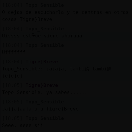
[18:04]
Topo_Sensible
O dejas de escucharla y te centras en otras
cosas Tigre}Breve
[18:04]
Topo_Sensible
Uissss estᠱue viene ahoraaa
[18:04]
Topo_Sensible
Ufffffff
[18:04]
Tigre}Breve
Topo_Sensible: jajaja, tambi鮬 tambi鮠
jejejej
[18:05]
Tigre}Breve
Topo_Sensible: ya sabes......
[18:05]
Topo_Sensible
Jajjajaajajaja Tigre}Breve
[18:05]
Topo_Sensible
Seee, seee sii