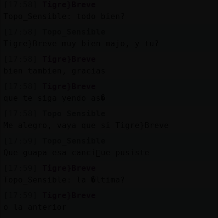
Mis
[17:58]
Tigre}Breve
blogs
Topo_Sensible: todo bien?
[17:58]
Topo_Sensible
Tigre}Breve muy bien majo, y tu?
[17:58]
Tigre}Breve
Mis
bien tambien, gracias
foros
[17:58]
Tigre}Breve
que te siga yendo as�
[17:58]
Topo_Sensible
Registr
Me alegro, vaya que si Tigre}Breve
un
canal
[17:59]
Topo_Sensible
Que guapa esa canci󮠱ue pusiste
[17:59]
Tigre}Breve
Topo_Sensible: la �ltima?
Más
[17:59]
Tigre}Breve
gestion
o la anterior