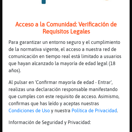
[18:01]
Topo_Sensible
Jajaajjajja Tigre}Breve
[18:01]
Tigre}Breve
Acceso a la Comunidad: Verificación de
pues si, se presta a ello jejeje
Requisitos Legales
[18:02]
Topo_Sensible
Para garantizar un entorno seguro y el cumplimiento
Se presta..se presta!!
de la normativa vigente, el acceso a nuestra red de
[18:02]
Tigre}Breve
comunicación en tiempo real está limitado a usuarios
jajajaja
que hayan alcanzado la mayoría de edad legal (18
[18:02]
Tigre}Breve
años).
�in emocionarnos mucho, que luego...jejejej
Al pulsar en 'Confirmar mayoría de edad - Entrar',
[18:02]
Topo_Sensible
realizas una declaración responsable manifestando
Tigre}Breve siempre me sacas la sonrisilla,
que cumples con este requisito de acceso. Asimismo,
eres un crack
confirmas que has leído y aceptas nuestras
[18:02]
Tigre}Breve
Condiciones de Uso
y nuestra
Política de Privacidad
.
jajajaja
Información de Seguridad y Privacidad:
[18:03]
Topo_Sensible