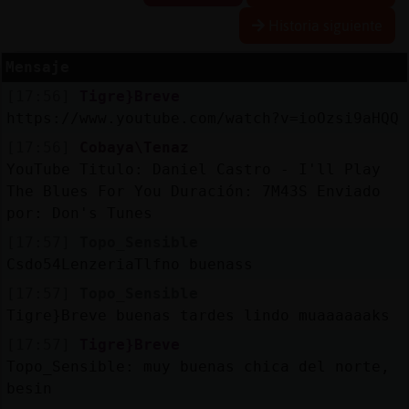
Historia siguiente
Mensaje
Reserva
[17:56]
Tigre}Breve
alias
https://www.youtube.com/watch?v=ioOzsi9aHQQ
[17:56]
Cobaya\Tenaz
YouTube Titulo: Daniel Castro - I'll Play
Actuali
The Blues For You Duración: 7M43S Enviado
contras
por: Don's Tunes
[17:57]
Topo_Sensible
Csdo54LenzeriaTlfno buenass
Actuali
[17:57]
Topo_Sensible
IP
Tigre}Breve buenas tardes lindo muaaaaaaks
virtual
[17:57]
Tigre}Breve
Topo_Sensible: muy buenas chica del norte,
besin