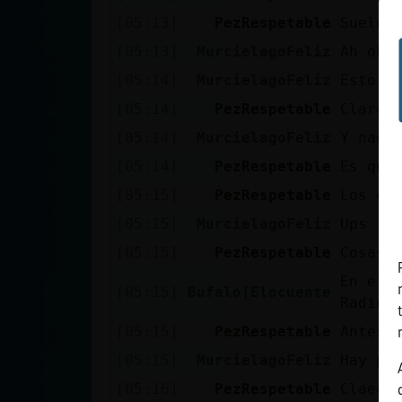
Mis blogs
[05:13]
PezRespetable
Suelo 
[05:13]
MurcielagoFeliz
Ah ok
[05:14]
MurcielagoFeliz
Esto e
Mis foros
[05:14]
PezRespetable
Claro
[05:14]
MurcielagoFeliz
Y nadi
[05:14]
PezRespetable
Es que
Registrar
un canal
[05:15]
PezRespetable
Los qu
[05:15]
MurcielagoFeliz
Ups
[05:15]
PezRespetable
Cosas 
Más
En el 
[05:15]
Bufalo{Elocuente
gestiones
Radio 
[05:15]
PezRespetable
Antes 
[05:15]
MurcielagoFeliz
Hay pr
[05:16]
PezRespetable
Claeo