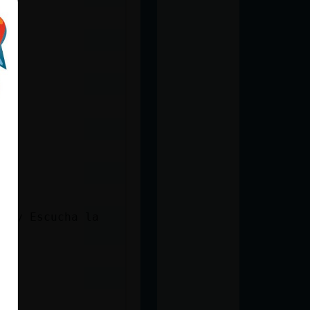
ea y Escucha la
et