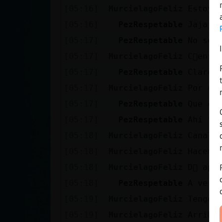
[05:16]
MurcielagoFeliz
Estoy 
[05:16]
PezRespetable
Jajaja
[05:17]
PezRespetable
No se 
[05:17]
MurcielagoFeliz
C󭯠entr
[05:17]
PezRespetable
Claro
[05:17]
MurcielagoFeliz
Por do
[05:17]
PezRespetable
Que ch
[05:17]
PezRespetable
Ahí te
[05:18]
MurcielagoFeliz
Canal
[05:18]
MurcielagoFeliz
Haceme
[05:18]
MurcielagoFeliz
D󮤥 apre
[05:18]
PezRespetable
A ver
[05:19]
MurcielagoFeliz
Tengo 
[05:19]
MurcielagoFeliz
Arriba