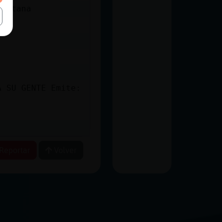
ventana
A SU GENTE Emite:
Reportar
Volver