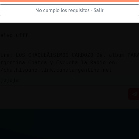
 si aparece algo que esté como mostrando una 
No cumplo los requisitos - Salir
pruebo
uelvo ufff
ire: LOS CHAQUEÃISIMOS CARDOZO Del album PAR
Argentina Chatea y Escucha la Radio en:
//chathispano.link.canalargentina.net
ajajaja