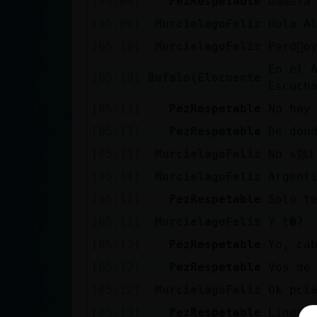
[05:09]
PezRespetable
Damela
cuenta
[05:09]
MurcielagoFeliz
Hola A
[05:10]
MurcielagoFeliz
Perd󮠳o
En el 
[05:10]
Bufalo{Elocuente
Reservar
Escuch
alias
[05:11]
PezRespetable
No hay
[05:11]
PezRespetable
De don
[05:11]
MurcielagoFeliz
No s頮i 
Actualizar
[05:11]
MurcielagoFeliz
Argent
contraseña
[05:11]
PezRespetable
Solo t
[05:11]
MurcielagoFeliz
Y t�?
Actualizar
[05:12]
PezRespetable
Yo, ca
IP virtual
[05:12]
PezRespetable
Vos de
[05:12]
MurcielagoFeliz
Ok pci
[05:13]
PezRespetable
Linda 