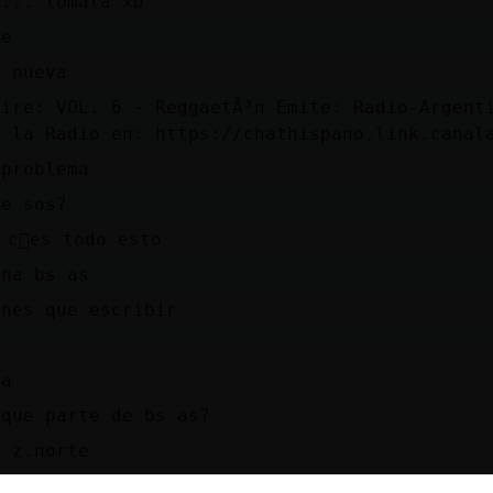
 ... tómala xD
le
y nueva
Aire: VOL. 6 - ReggaetÃ³n Emite: Radio-Argent
a la Radio en: https://chathispano.link.canal
 problema
de sos?
c󭯠es todo esto
ina bs as
enes que escribir
ba
 que parte de bs as?
a z.norte
zona