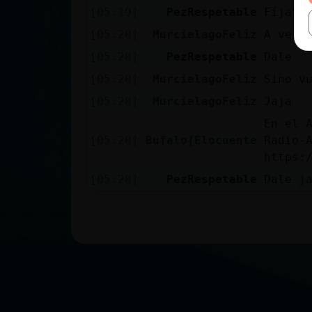
[05:19]
PezRespetable
Fíjate
[05:20]
MurcielagoFeliz
A ver 
[05:20]
PezRespetable
Dale
[05:20]
MurcielagoFeliz
Sino v
[05:20]
MurcielagoFeliz
Jaja
En el A
[05:20]
Bufalo{Elocuente
Radio-
https:
[05:20]
PezRespetable
Dale j