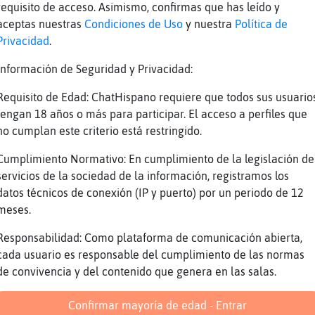
requisito de acceso. Asimismo, confirmas que has leído y
perdida.. ufff
aceptas nuestras
Condiciones de Uso
y nuestra
Política de
ja
Privacidad
.
que servidor o chat usas para entrar
Información de Seguridad y Privacidad:
e dec�
Requisito de Edad: ChatHispano requiere que todos sus usuario
tengan 18 años o más para participar. El acceso a perfiles que
nde
no cumplan este criterio está restringido.
at usas
Cumplimiento Normativo: En cumplimiento de la legislación de
 envié un privado
servicios de la sociedad de la información, registramos los
datos técnicos de conexión (IP y puerto) por un periodo de 12
meses.
 el tutorial jaja
t󠰬is
Responsabilidad: Como plataforma de comunicación abierta,
cada usuario es responsable del cumplimiento de las normas
de convivencia y del contenido que genera en las salas.
4 iconos a la derecha
Confirmar mayoría de edad - Entrar