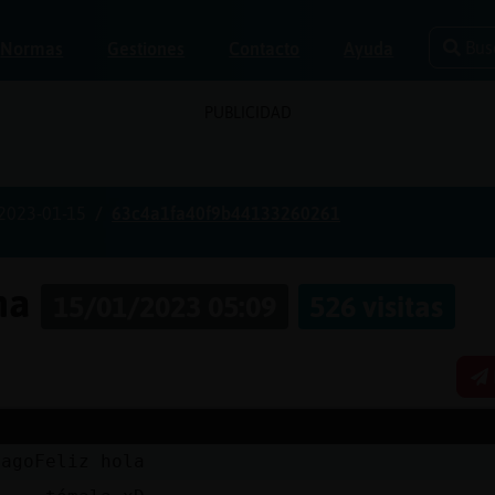
Bus
Normas
Gestiones
Contacto
Ayuda
PUBLICIDAD
2023-01-15
63c4a1fa40f9b44133260261
ina
15/01/2023 05:09
526 visitas
lagoFeliz hola