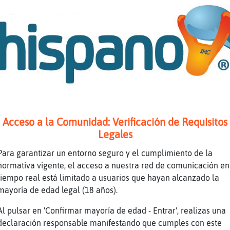
pasar otra ir a tigre
s una sala p�blica?
e escribe
 no hay nadie
e están son "fantasmas"
Acceso a la Comunidad: Verificación de Requisitos
Legales
del chat
Para garantizar un entorno seguro y el cumplimiento de la
Aire: 91s Reflect Emite: Radio-Argentina Chat
normativa vigente, el acceso a nuestra red de comunicación en
en: https://chathispano.link.canalargentina.n
tiempo real está limitado a usuarios que hayan alcanzado la
era una sala más concurrida
mayoría de edad legal (18 años).
ivado aqu�
Al pulsar en 'Confirmar mayoría de edad - Entrar', realizas una
declaración responsable manifestando que cumples con este