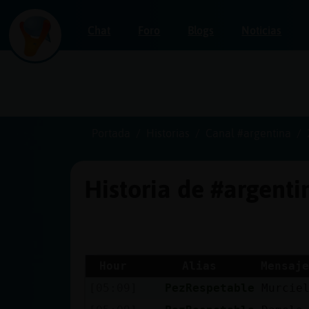
Chat
Foro
Blogs
Noticias
Iniciar
sesión
Portada
Historias
Canal #argentina
Historia de #argent
¡Chatea
sin
publicidad!
Hour
Alias
Mensaje
[05:09]
PezRespetable
Murcie
Crear
una