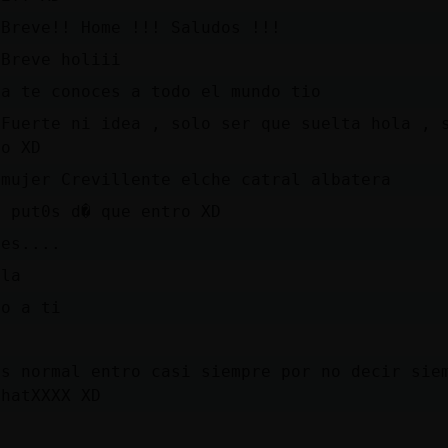
\Breve!! Home !!! Saludos !!!
\Breve holiii
ua te conoces a todo el mundo tio
\Fuerte ni idea , solo ser que suelta hola , 
ro XD
 mujer Crevillente elche catral albatera
s put0s d� que entro XD
ces....
ela
so a ti
es normal entro casi siempre por no decir sie
chatXXXX XD
.