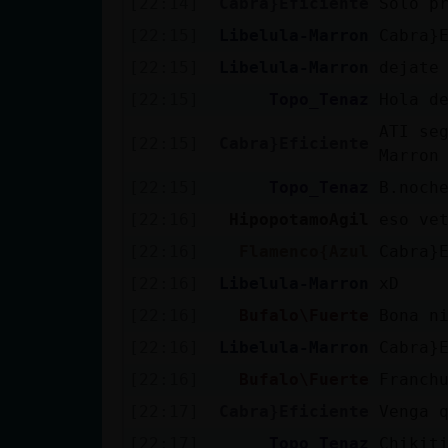
[22:14]
Cabra}Eficiente
Sólo p
cuenta
[22:15]
Libelula-Marron
Cabra}
[22:15]
Libelula-Marron
dejate
[22:15]
Topo_Tenaz
Hola d
Reservar
ATI se
alias
[22:15]
Cabra}Eficiente
Marron
[22:15]
Topo_Tenaz
B.noch
[22:16]
HipopotamoAgil
eso ve
Actualizar
contraseña
[22:16]
Flamenco{Azul
Cabra}
[22:16]
Libelula-Marron
xD
[22:16]
Bufalo\Fuerte
Bona n
Actualizar
[22:16]
Libelula-Marron
Cabra}
IP virtual
[22:16]
Bufalo\Fuerte
Franch
[22:17]
Cabra}Eficiente
Venga 
[22:17]
Topo_Tenaz
Chikit