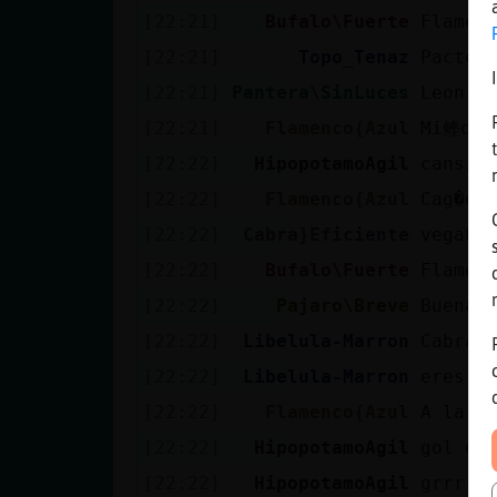
[22:21]
Bufalo\Fuerte
Flamen
[22:21]
Topo_Tenaz
Pacto 
[22:21]
Pantera\SinLuces
Leon{C
[22:21]
Flamenco{Azul
Mi鲣ole
[22:22]
HipopotamoAgil
cansin
[22:22]
Flamenco{Azul
Cag�en
[22:22]
Cabra}Eficiente
vegaba
[22:22]
Bufalo\Fuerte
Flamen
[22:22]
Pajaro\Breve
Buenas
[22:22]
Libelula-Marron
Cabra}
[22:22]
Libelula-Marron
eres u
[22:22]
Flamenco{Azul
A la d
[22:22]
HipopotamoAgil
gol de
[22:22]
HipopotamoAgil
grrrrr