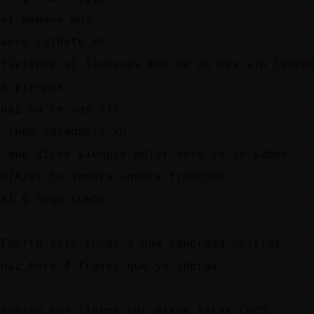
leí mañana más
laura cuidate xd
Eficiente si llevaras más de un mes sin leerm
án piropos
enaz ya te vas ???
í todo agradable xD
o que dices siempre mejor sera ya lo sabes
co{Azul tu ignora ignora franchua
 si q tngo sueño
\Fuerte solo tengo a una ignorada hostias
enaz hace 4 frases que ya sobras
erdi󠡬go por liarme por otros lares Co񰠘D