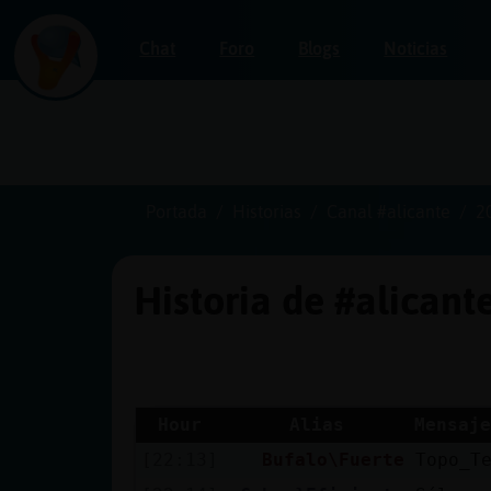
Chat
Foro
Blogs
Noticias
Iniciar
sesión
Portada
Historias
Canal #alicante
2
Historia de #alicant
¡Chatea
sin
publicidad!
Hour
Alias
Mensaje
[22:13]
Bufalo\Fuerte
Topo_T
Crear
una