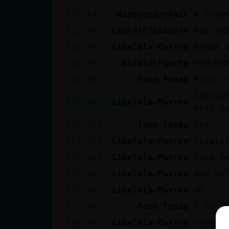
[22:19]
HipopotamoAgil
4 fras
[22:19]
Cabra}Eficiente
Más so
[22:19]
Libelula-Marron
desde 
[22:19]
Bufalo\Fuerte
ACTIO
[22:20]
Topo_Tenaz
Pacto 
Cabra}
[22:20]
Libelula-Marron
eres u
[22:20]
Topo_Tenaz
Jaj
[22:20]
Libelula-Marron
jajaja
[22:20]
Libelula-Marron
Topo_T
[22:20]
Libelula-Marron
que ve
[22:20]
Libelula-Marron
xD
[22:20]
Topo_Tenaz
Y tu d
[22:20]
Libelula-Marron
será e