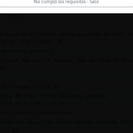
No cumplo los requisitos - Salir
ror de los privados te llaman Cabra}Eficiente
el barça
no home no el terror los.privaos es el Dani h
 ya te hace privado XD
aaa buenas segura ?
co{Azul que suerte tienes, aún no tuve el pla
se.
ele a tongo tipico XD
vados de tios salios buscando gracias
ctivo_elch_crevll_orihl
ufalo\Fuerte Flamenco{Azul
co񰠱ue mal repartida estᠬa suerte chatera host
ni?? XD