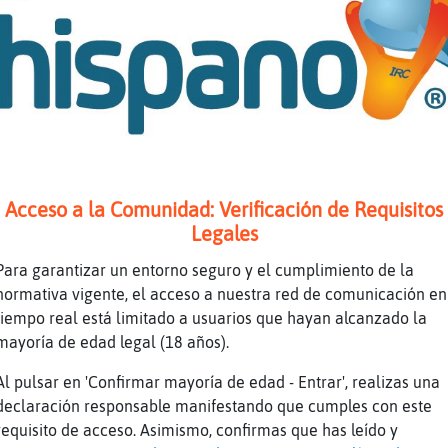
a
mentarios XD
enaz y eso que sigues aquí?
avo con o sin plumas xddd
enaz quieres un kilo de cuello de pavo pelao?
Acceso a la Comunidad: Verificación de Requisitos
ra}Eficiente te da
Legales
\Fuerte cu鮴ame algo Che
Para garantizar un entorno seguro y el cumplimiento de la
rcal
normativa vigente, el acceso a nuestra red de comunicación en
nicero
tiempo real está limitado a usuarios que hayan alcanzado la
 amoooor
mayoría de edad legal (18 años).
de tios jairo51
Al pulsar en 'Confirmar mayoría de edad - Entrar', realizas una
o dise
declaración responsable manifestando que cumples con este
requisito de acceso. Asimismo, confirmas que has leído y
e le jairo