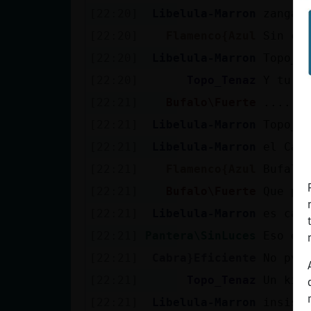
[22:20]
Libelula-Marron
zangan
[22:20]
Flamenco{Azul
Sin co
[22:20]
Libelula-Marron
Topo_T
[22:20]
Topo_Tenaz
Y tu p
[22:21]
Bufalo\Fuerte
....
[22:21]
Libelula-Marron
Topo_T
[22:21]
Libelula-Marron
el Cab
[22:21]
Flamenco{Azul
Bufalo
[22:21]
Bufalo\Fuerte
Que pe
[22:21]
Libelula-Marron
es car
[22:21]
Pantera\SinLuces
Eso es
[22:21]
Cabra}Eficiente
No pv 
[22:21]
Topo_Tenaz
Un kil
[22:21]
Libelula-Marron
insist