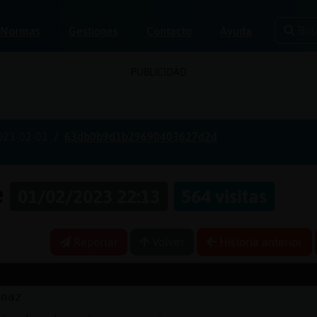
Bus
Normas
Gestiones
Contacto
Ayuda
PUBLICIDAD
023-02-01
63db0b9d1b29690403627d2d
e
01/02/2023 22:13
564 visitas
Reportar
Volver
Historia anterior
enaz