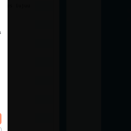
coles iujuu
s
s