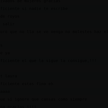
rivados de mujeres gracias
Eficiente si nadie te escribe
 de royos
e salir
guro que no lla se ve venga no molestes haz e
es
te ya
Eficiente el que la sigue la consigue,!!!
it laura
Eficiente estas fino eh
uaaaa
que si ignore que cansas como siempre
ina gracias jjjj