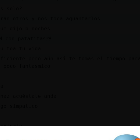
es solo?
bran otros y nos toca aguantarlos
que dijo b.noches
N con patatitas
tu toa tu vida
Eficiente pero aún así te tomas el tiempo par
n poco fantasmico
ja
enaz acuéstate anda
ngo simpatico
espierta
spabila