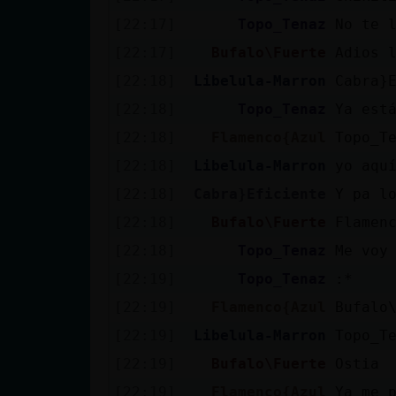
Mis blogs
[22:17]
Topo_Tenaz
No te 
[22:17]
Bufalo\Fuerte
Adios 
[22:18]
Libelula-Marron
Cabra}
Mis foros
[22:18]
Topo_Tenaz
Ya est
[22:18]
Flamenco{Azul
Topo_T
[22:18]
Libelula-Marron
yo aqu
Registrar
un canal
[22:18]
Cabra}Eficiente
Y pa l
[22:18]
Bufalo\Fuerte
Flamen
[22:18]
Topo_Tenaz
Me voy
Más
[22:19]
Topo_Tenaz
:*
gestiones
[22:19]
Flamenco{Azul
Bufalo
[22:19]
Libelula-Marron
Topo_T
[22:19]
Bufalo\Fuerte
Ostia
[22:19]
Flamenco{Azul
Ya me p