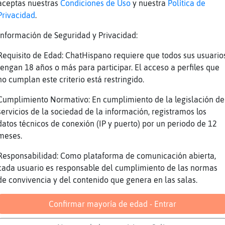
aceptas nuestras
Condiciones de Uso
y nuestra
Política de
co{Azul franchua que te cuento xd que es mier
Privacidad
.
b.noches
Información de Seguridad y Privacidad:
onPrisa k le ha dao a Tol mundo con los japos
Requisito de Edad: ChatHispano requiere que todos sus usuario
s?? Hoy?? No era martes ?
tengan 18 años o más para participar. El acceso a perfiles que
a es
no cumplan este criterio está restringido.
 ya ando despistado XD
Cumplimiento Normativo: En cumplimiento de la legislación de
ja_het no busco tios gracias
servicios de la sociedad de la información, registramos los
co{Azul no franchua no hoy estas a la deriva
datos técnicos de conexión (IP y puerto) por un periodo de 12
meses.
 noches
Eficiente ahí estás triunfando entre los nene
Responsabilidad: Como plataforma de comunicación abierta,
cada usuario es responsable del cumplimiento de las normas
n monstruo
de convivencia y del contenido que genera en las salas.
eriva siempre ando Che XD
l barsa
Confirmar mayoría de edad - Entrar
rrrrr