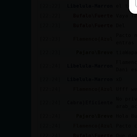
[22:22]
Libelula-Marron
el ter
[22:22]
Bufalo\Fuerte
Vaya f
[22:23]
Bufalo\Fuerte
Del
Pacto 
[22:23]
Flamenco{Azul
entras
[22:23]
Pajaro\Breve
tiaWap
Flamen
[22:24]
Libelula-Marron
Dani e
[22:24]
Libelula-Marron
xD
[22:24]
Flamenco{Azul
Ufff w
No pri
[22:24]
Cabra}Eficiente
arab_a
[22:24]
Pajaro\Breve
Hola B
[22:24]
Flamenco{Azul
Pacto 
[22:24]
Bufalo\Fuerte
Que da