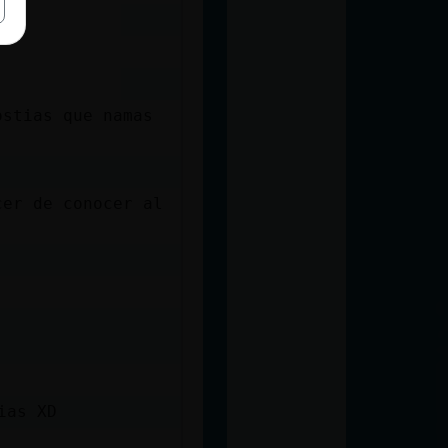
ostias que namas
cer de conocer al
ias XD