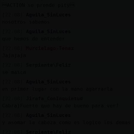
ACTION se prende pity
[22:08]
Aguila_SinLuces
nosotros sabemos
[22:08]
Aguila_SinLuces
que hemos de entender
[22:08]
Murcielago-Tenaz
Jajajaja
[22:08]
Serpiente\Feliz
se masca
[22:08]
Aguila_SinLuces
en primer lugar con la mano agarrarla
[22:08]
Jirafa_ConInquietud
Cabra}Fuerte que hay de bueno para ver?
[22:08]
Aguila_SinLuces
y asomar la cabeza como es logico los demas 
[22:08]
Serpiente\Feliz