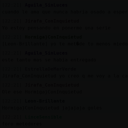
[22:21]
Aguila_SinLuces
cuando le ama que nunca habria osado a esper
[22:21]
Jirafa_ConInquietud
Yo estoy pensando en ponerme una serie
[22:21]
Hormiga}ConInquietud
[Leon-Brillante] yo te met�de to menos miedo
[22:21]
Aguila_SinLuces
este tanto mas se habia entregado
[22:21]
EstrellaDeMarVerde
Jirafa_ConInquietud yo creo q me voy a la ca
[22:21]
Jirafa_ConInquietud
Ole ese Hormiga}ConInquietud
[22:21]
Leon-Brillante
Hormiga}ConInquietud jajajaja goles
[22:21]
LinceSensible
foro metedores