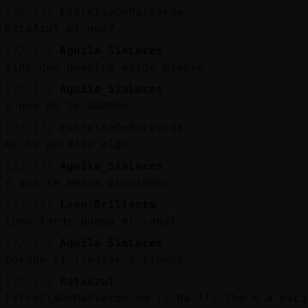
[22:17]
EstrellaDeMarVerde
RataAzul el qué?
[22:17]
Aguila_SinLuces
sino que nuestro amigo piense
[22:17]
Aguila_SinLuces
o que no le amamos
[22:17]
EstrellaDeMarVerde
me he perdido algo
[22:17]
Aguila_SinLuces
o que le menos preciamos
[22:17]
Leon-Brillante
como tarde quema el canal
[22:17]
Aguila_SinLuces
porque si llegase a tiempo
[22:17]
RataAzul
EstrellaDeMarVerde na !! Na !!! She m'a esca