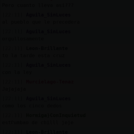
Pero cuanto lleva así???
[22:11]
Aguila_SinLuces
al pueblo que le precedera
[22:11]
Aguila_SinLuces
orgullosamente
[22:11]
Leon-Brillante
to la tarde esta cruz
[22:11]
Aguila_SinLuces
con la ley
[22:11]
Murcielago-Tenaz
Jajajaja
[22:11]
Aguila_SinLuces
como los cinco dedos
[22:11]
Hormiga}ConInquietud
estᠺumbao de chilll jeje
[22:11]
Leon-Brillante