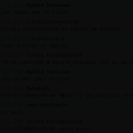
[22:19]
Aguila_SinLuces
con mucho mas el trato
[22:19]
EstrellaDeMarVerde
Jirafa_ConInquietud he tenido de mejores
[22:19]
LinceSensible
como achucha el madris
[22:20]
Jirafa_ConInquietud
Yo he ignorado a Aguila_SinLuces que es mu c
[22:20]
Aguila_SinLuces
del primer amor procede
[22:20]
RataAzul
EstrellaDeMarVerde f�tbol y los habitual era
[22:20]
Leon-Brillante
no para
[22:20]
Jirafa_ConInquietud
EstrellaDeMarVerde suele pasar