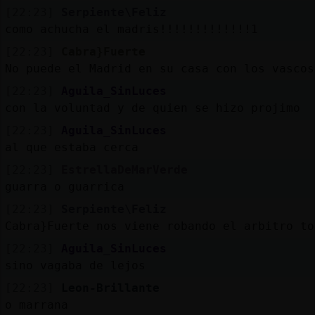
[22:23]
Serpiente\Feliz
como achucha el madris!!!!!!!!!!!!!1
[22:23]
Cabra}Fuerte
No puede el Madrid en su casa con los vascos
[22:23]
Aguila_SinLuces
con la voluntad y de quien se hizo projimo
[22:23]
Aguila_SinLuces
al que estaba cerca
[22:23]
EstrellaDeMarVerde
guarra o guarrica
[22:23]
Serpiente\Feliz
Cabra}Fuerte nos viene robando el arbitro to
[22:23]
Aguila_SinLuces
sino vagaba de lejos
[22:23]
Leon-Brillante
o marrana