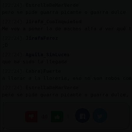
[22:24]
EstrellaDeMarVerde
pero se pide guarra picante o guarra dulce
[22:24]
Jirafa_ConInquietud
Me voy a poner la de machos alfa a ver qué t
[22:24]
JirafaFeroz
;D
[22:24]
Aguila_SinLuces
que ha sido la llegada
[22:24]
Cabra}Fuerte
a llorar a la lloreria, eso no son robos com
[22:24]
EstrellaDeMarVerde
pero se pide guarra picante o guarra dulce, 
[22:24]
Jirafa_ConInquietud
.me han dicho esta bien
|
Facebook
Twitter
-10
[22:24]
Aguila_SinLuces
y todo cuanto mas tarde