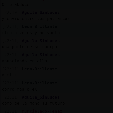
Q te abduce
[22:10]
Aguila_SinLuces
y envio entre los patiarcas
[22:11]
Leon-Brillante
miro a veces y no vuela
[22:11]
Aguila_SinLuces
una parte de su cuerpo
[22:11]
Aguila_SinLuces
anunciando en ella
[22:11]
Leon-Brillante
a mi si
[22:11]
Leon-Brillante
corro mas q el
[22:11]
Aguila_SinLuces
como de la mana su futuro
[22:11]
Murcielago-Tenaz