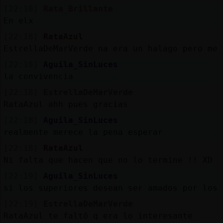
[22:18]
Rata_Brillante
En elx
[22:18]
RataAzul
EstrellaDeMarVerde na era un halago pero me 
[22:18]
Aguila_SinLuces
la convivencia
[22:18]
EstrellaDeMarVerde
RataAzul ahh pues gracias
[22:18]
Aguila_SinLuces
realmente merece la pena esperar
[22:18]
RataAzul
Ni falta que hacen que no lo termine !! XD
[22:19]
Aguila_SinLuces
si los superiores desean ser amados por los 
[22:19]
EstrellaDeMarVerde
RataAzul te faltó q era lo interesante