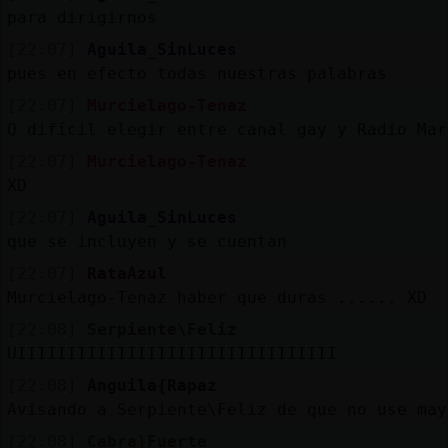
para dirigirnos
[22:07]
Aguila_SinLuces
pues en efecto todas nuestras palabras
[22:07]
Murcielago-Tenaz
Q difícil elegir entre canal gay y Radio Mar
[22:07]
Murcielago-Tenaz
XD
[22:07]
Aguila_SinLuces
que se incluyen y se cuentan
[22:07]
RataAzul
Murcielago-Tenaz haber que duras ...... XD
[22:08]
Serpiente\Feliz
UIIIIIIIIIIIIIIIIIIIIIIIIIIIIIIII
[22:08]
Anguila{Rapaz
Avisando a Serpiente\Feliz de que no use may
[22:08]
Cabra}Fuerte