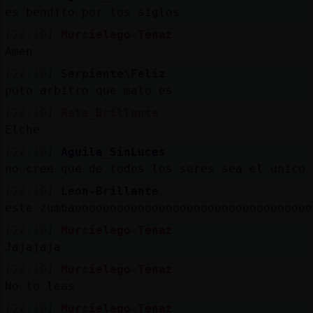
es bendito por los siglos
[22:10]
Murcielago-Tenaz
Amen
[22:10]
Serpiente\Feliz
puto arbitro que malo es
[22:10]
Rata_Brillante
Elche
[22:10]
Aguila_SinLuces
no cree que de todos los seres sea el unico
[22:10]
Leon-Brillante
este zumbaoooooooooooooooooooooooooooooooooo
[22:10]
Murcielago-Tenaz
Jajajaja
[22:10]
Murcielago-Tenaz
No lo leas
[22:10]
Murcielago-Tenaz