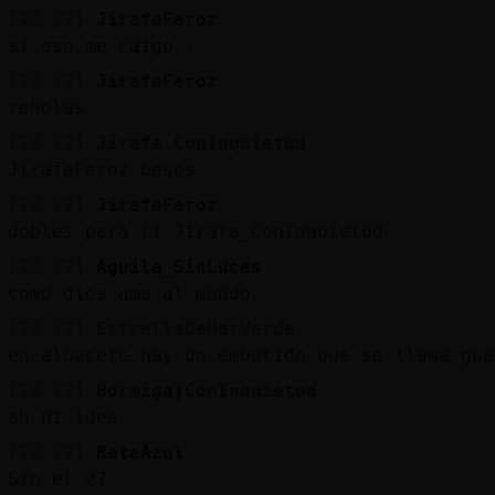
[22:22]
JirafaFeroz
si eso me caigo....
[22:22]
JirafaFeroz
reholas
[22:22]
Jirafa_ConInquietud
JirafaFeroz besos
[22:22]
JirafaFeroz
dobles para ti Jirafa_ConInquietud
[22:22]
Aguila_SinLuces
como dios ama al mundo
[22:22]
EstrellaDeMarVerde
en albacete hay un embutido que se llama gua
[22:22]
Hormiga}ConInquietud
ah ni idea
[22:22]
RataAzul
Sin el 27