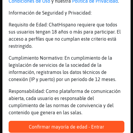
Condiciones de Uso
y nuestra
Política de Privacidad
.
todos aquellos justos
Información de Seguridad y Privacidad:
[22:14]
Aguila_SinLuces
se unieron mediante la fe
Requisito de Edad: ChatHispano requiere que todos
[22:14]
Aguila_SinLuces
sus usuarios tengan 18 años o más para participar. El
en aquel que anunciabal
acceso a perfiles que no cumplan este criterio está
restringido.
[22:14]
EstrellaDeMarVerde
Wenas
Cumplimiento Normativo: En cumplimiento de la
[22:14]
Aguila_SinLuces
legislación de servicios de la sociedad de la
antes de que fueran incorporados
información, registramos los datos técnicos de
conexión (IP y puerto) por un periodo de 12 meses.
[22:14]
Aguila_SinLuces
por haberse sometido a su voluntad
Responsabilidad: Como plataforma de comunicación
[22:15]
Aguila_SinLuces
abierta, cada usuario es responsable del
pues aunque la mano puede salir
cumplimiento de las normas de convivencia y del
contenido que genera en las salas.
[22:15]
Jirafa_ConInquietud
EstrellaDeMarVerde :)*
Confirmar mayoría de edad - Entrar
[22:15]
Aguila_SinLuces