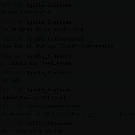
[22:19]
Aguila_SinLuces
y los inferiores
[22:19]
Aguila_SinLuces
se alegran de su obediencia
[22:19]
Jirafa_ConInquietud
Que tal el domingo EstrellaDeMarVerde
[22:19]
Aguila_SinLuces
y cuanto mas obedientes
[22:19]
Aguila_SinLuces
se ven
[22:19]
Aguila_SinLuces
tanto mas se aprecian
[22:19]
EstrellaDeMarVerde
a veces me siento como Aguila_SinLuces parec
[22:19]
Delfin_Paciente
Discreto para quedar en coche