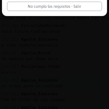
por eso todo fue figura de la real idad
No cumplo los requisitos - Salir
[22:15]
Murcielago-Tenaz
Tengo todo el cuerpo calentico menos los pie
[22:15]
EstrellaDeMarVerde
hola Jirafa_ConInquietud
[22:15]
Aguila_SinLuces
y como simbolo aparecia
[22:15]
Aguila\Breve
Yo maduro por Vega baja
[22:15]
Murcielago-Tenaz
Grrrrr
[22:15]
Aguila_SinLuces
en ellos pero en realidad
[22:15]
Aguila_SinLuces
fue el final de los tiempo
[22:16]
Aguila_SinLuces