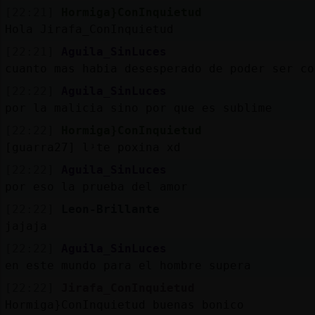
[22:21]
Hormiga}ConInquietud
Hola Jirafa_ConInquietud
[22:21]
Aguila_SinLuces
cuanto mas habia desesperado de poder ser co
[22:22]
Aguila_SinLuces
por la malicia sino por que es sublime
[22:22]
Hormiga}ConInquietud
[guarra27] lᶡte poxina xd
[22:22]
Aguila_SinLuces
por eso la prueba del amor
[22:22]
Leon-Brillante
jajaja
[22:22]
Aguila_SinLuces
en este mundo para el hombre supera
[22:22]
Jirafa_ConInquietud
Hormiga}ConInquietud buenas bonico