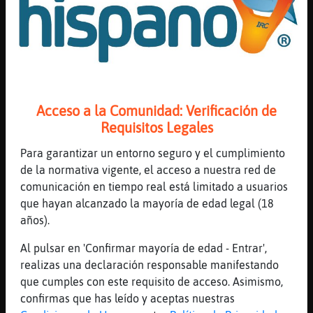
como fuimos
[22:13]
Serpiente\Feliz
que malo es el arbitro ni da una!!!
[22:13]
Aguila_SinLuces
asi aunque no hemos dicho
Acceso a la Comunidad: Verificación de
[22:13]
AguilaConPrisa
Requisitos Legales
Uy uy uy
[22:14]
Aguila_SinLuces
Para garantizar un entorno seguro y el cumplimiento
que habia delante
de la normativa vigente, el acceso a nuestra red de
comunicación en tiempo real está limitado a usuarios
[22:14]
Aguila_SinLuces
que hayan alcanzado la mayoría de edad legal (18
entre los justos que le precedieron
años).
[22:14]
Aguila_SinLuces
en cuanto al tiempo
Al pulsar en 'Confirmar mayoría de edad - Entrar',
realizas una declaración responsable manifestando
[22:14]
Aguila_SinLuces
que cumples con este requisito de acceso. Asimismo,
sin embargo
confirmas que has leído y aceptas nuestras
[22:14]
Aguila_SinLuces