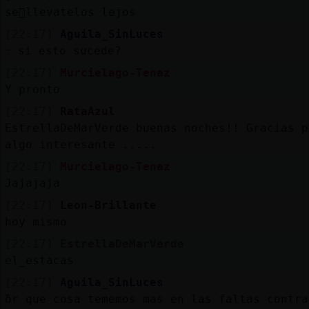
se񯲠llevatelos lejos
[22:17]
Aguila_SinLuces
߹ si esto sucede?
[22:17]
Murcielago-Tenaz
Y pronto
[22:17]
RataAzul
EstrellaDeMarVerde buenas noches!! Gracias p
algo interesante .....
[22:17]
Murcielago-Tenaz
Jajajaja
[22:17]
Leon-Brillante
hoy mismo
[22:17]
EstrellaDeMarVerde
el_estacas
[22:17]
Aguila_SinLuces
߰or que cosa tememos mas en las faltas contr