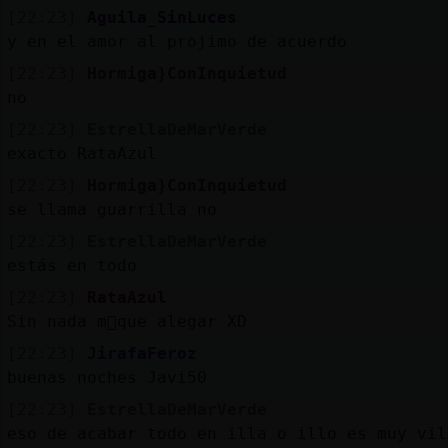
[22:23]
Aguila_SinLuces
y en el amor al projimo de acuerdo
[22:23]
Hormiga}ConInquietud
no
[22:23]
EstrellaDeMarVerde
exacto RataAzul
[22:23]
Hormiga}ConInquietud
se llama guarrilla no
[22:23]
EstrellaDeMarVerde
estás en todo
[22:23]
RataAzul
Sin nada m᳠que alegar XD
[22:23]
JirafaFeroz
buenas noches Javi50
[22:23]
EstrellaDeMarVerde
eso de acabar todo en illa o illo es muy vil