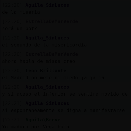
[22:20]
Aguila_SinLuces
de la miseria
[22:20]
EstrellaDeMarVerde
será un bot?
[22:20]
Aguila_SinLuces
el segundo de la misericordia
[22:20]
EstrellaDeMarVerde
ahora habla de misas creo
[22:20]
Leon-Brillante
el Madrid no mete ni miedo ja ja ja
[22:20]
Aguila_SinLuces
y si acaso el inferior se sentira movido de 
[22:21]
Aguila_SinLuces
si espontaneamente se digna a manifestarse
[22:21]
Aguila\Breve
Yo maduro por Vega baja