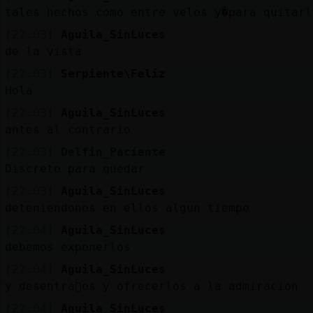
blogs
tales hechos como entre velos y�para quitarl
[22:03]
Aguila_SinLuces
de la vista
[22:03]
Serpiente\Feliz
M
is
Hola
foros
[22:03]
Aguila_SinLuces
antes al contrario
[22:03]
Delfin_Paciente
Registrar
un
Discreto para quedar
canal
[22:03]
Aguila_SinLuces
deteniendonos en ellos algun tiempo
[22:04]
Aguila_SinLuces
debemos exponerlos
M
ás
gestiones
[22:04]
Aguila_SinLuces
y desentra񡲬os y ofrecerlos a la admiracion
[22:04]
Aguila_SinLuces