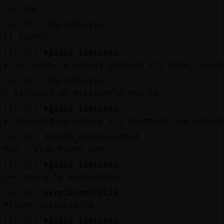
Tic Tac...
[22:08]
Cabra}Fuerte
El futbol
[22:08]
Aguila_SinLuces
y asi como la cabeza precede los demas miemb
[22:09]
Cabra}Fuerte
o fotocats de estraperlo del tg
[22:09]
Aguila_SinLuces
y dignidad no solo a los miembros que salier
[22:09]
Jirafa_ConInquietud
Nah , algo bueno joe
[22:09]
Aguila_SinLuces
incluso a la misma mano
[22:09]
Serpiente\Feliz
Alguno interesante
[22:09]
Aguila_SinLuces