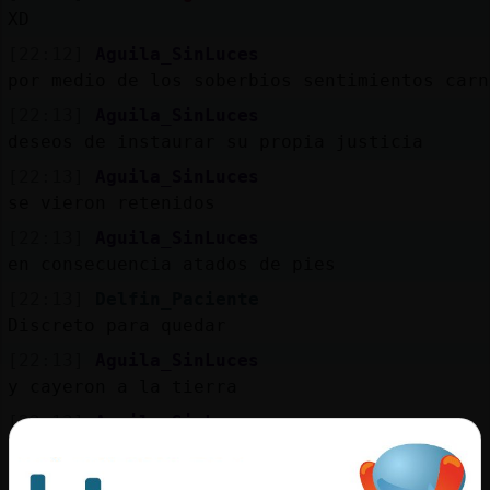
XD
[22:12]
Aguila_SinLuces
por medio de los soberbios sentimientos carn
[22:13]
Aguila_SinLuces
deseos de instaurar su propia justicia
[22:13]
Aguila_SinLuces
se vieron retenidos
[22:13]
Aguila_SinLuces
en consecuencia atados de pies
[22:13]
Delfin_Paciente
Discreto para quedar
[22:13]
Aguila_SinLuces
y cayeron a la tierra
[22:13]
Aguila_SinLuces
nosotros en cambio nos levantamos
[22:13]
Aguila_SinLuces