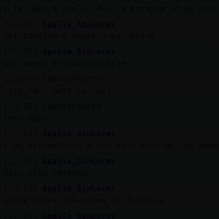
y la cabeza que no fue la primera en ap arec
[22:09]
Aguila_SinLuces
asi tambien a nuestro encuentro
[22:09]
Aguila_SinLuces
que antes de manifestarse
[22:09]
Cabra}Fuerte
uyyy casi mete la real
[22:10]
Cabra}Fuerte
sono raro
[22:10]
Aguila_SinLuces
y de presentarse a los ojos ojos de los homb
[22:10]
Aguila_SinLuces
dios esta enfermo
[22:10]
Aguila_SinLuces
sobre todos los seres lo denuncia
[22:10]
Aguila_SinLuces