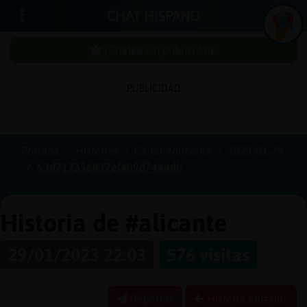
CHAT HISPANO
¡Chatea sin publicidad!
PUBLICIDAD
Iniciar
sesión
Portada
Historias
Canal #alicante
2023-01-29
63d717356837ef409d74a4db
¡Chatea
sin
publicidad!
Historia de #alicante
29/01/2023 22:03
576 visitas
Crear
una
cuenta
Reportar
Historia anterior