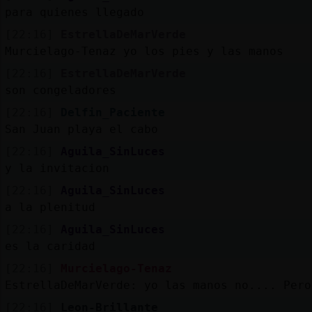
para quienes llegado
[22:16]
EstrellaDeMarVerde
Murcielago-Tenaz yo los pies y las manos
[22:16]
EstrellaDeMarVerde
son congeladores
[22:16]
Delfin_Paciente
San Juan playa el cabo
[22:16]
Aguila_SinLuces
y la invitacion
[22:16]
Aguila_SinLuces
a la plenitud
[22:16]
Aguila_SinLuces
es la caridad
[22:16]
Murcielago-Tenaz
EstrellaDeMarVerde: yo las manos no.... Pero
[22:16]
Leon-Brillante