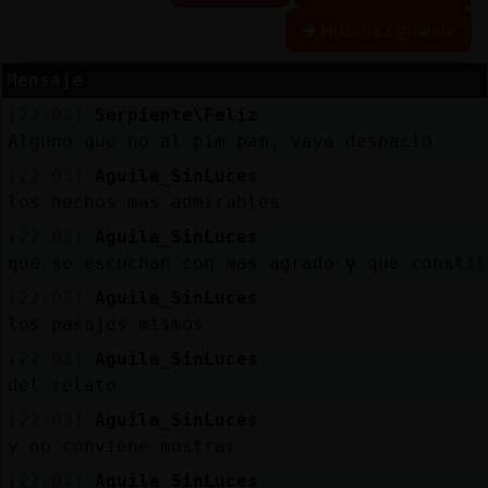
Historia siguiente
Mensaje
Reservar
alias
[22:03]
Serpiente\Feliz
Alguno que no al pim pam, vaya despacio
[22:03]
Aguila_SinLuces
los hechos mas admirables
Actualizar
contraseña
[22:03]
Aguila_SinLuces
que se escuchan con mas agrado y que constit
[22:03]
Aguila_SinLuces
los pasajes mismos
Actualizar
IP
[22:03]
Aguila_SinLuces
virtual
del relato
[22:03]
Aguila_SinLuces
y no conviene mostrar
[22:03]
Aguila_SinLuces
M
is