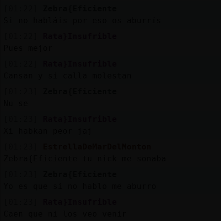
[01:22]
Zebra{Eficiente
Si no habláis por eso os aburrís
[01:22]
Rata}Insufrible
Pues mejor
[01:22]
Rata}Insufrible
Cansan y si calla molestan
[01:23]
Zebra{Eficiente
Nu se
[01:23]
Rata}Insufrible
Xi habkan peor jaj
[01:23]
EstrellaDeMarDelMonton
Zebra{Eficiente tu nick me sonaba
[01:23]
Zebra{Eficiente
Yo es que si no hablo me aburro
[01:23]
Rata}Insufrible
Caen que ni los veo venir