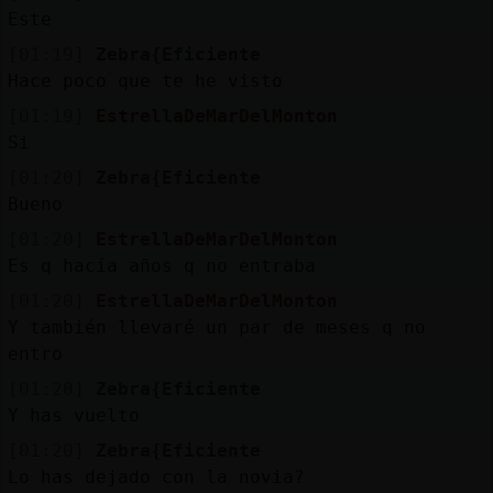
Este
[01:19]
Zebra{Eficiente
Hace poco que te he visto
[01:19]
EstrellaDeMarDelMonton
Si
[01:20]
Zebra{Eficiente
Bueno
[01:20]
EstrellaDeMarDelMonton
Es q hacía años q no entraba
[01:20]
EstrellaDeMarDelMonton
Y también llevaré un par de meses q no
entro
[01:20]
Zebra{Eficiente
Y has vuelto
[01:20]
Zebra{Eficiente
Lo has dejado con la novia?