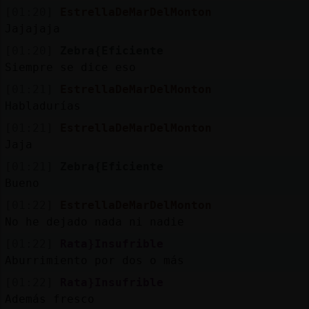
[01:20]
EstrellaDeMarDelMonton
Jajajaja
[01:20]
Zebra{Eficiente
Siempre se dice eso
[01:21]
EstrellaDeMarDelMonton
Habladurías
[01:21]
EstrellaDeMarDelMonton
Jaja
[01:21]
Zebra{Eficiente
Bueno
[01:22]
EstrellaDeMarDelMonton
No he dejado nada ni nadie
[01:22]
Rata}Insufrible
Aburrimiento por dos o más
[01:22]
Rata}Insufrible
Además fresco