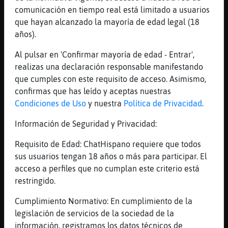
[01:25]
EstrellaDeMarDelMonton
comunicación en tiempo real está limitado a usuarios
Pero unos cuantos con ese nick?
que hayan alcanzado la mayoría de edad legal (18
años).
[01:25]
Zebra{Eficiente
2017 lo registré
Al pulsar en 'Confirmar mayoría de edad - Entrar',
[01:25]
Zebra{Eficiente
realizas una declaración responsable manifestando
Pero lo tuve más
que cumples con este requisito de acceso. Asimismo,
confirmas que has leído y aceptas nuestras
[01:25]
Rata}Insufrible
Condiciones de Uso
y nuestra
Política de Privacidad
.
EstrellaDeMarDelMonton es casposo
[01:25]
Rata}Insufrible
Información de Seguridad y Privacidad:
No
Requisito de Edad: ChatHispano requiere que todos
[01:25]
Rata}Insufrible
sus usuarios tengan 18 años o más para participar. El
Casporron
acceso a perfiles que no cumplan este criterio está
[01:26]
EstrellaDeMarDelMonton
restringido.
Yo soy lo q tu quieras Rata}Insufrible
Cumplimiento Normativo: En cumplimiento de la
[01:26]
Rata}Insufrible
legislación de servicios de la sociedad de la
Hay qu testa tienes
información, registramos los datos técnicos de