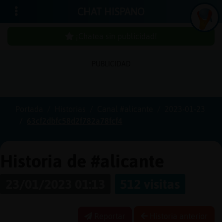
CHAT HISPANO
¡Chatea sin publicidad!
PUBLICIDAD
Iniciar
sesión
Portada
Historias
Canal #alicante
2023-01-23
63cf2dbfc58d2f782a78fcf4
¡Chatea
sin
publici
Historia de #alicante
23/01/2023 01:13
512 visitas
Crear
una
Reportar
Historia anterior
cuenta