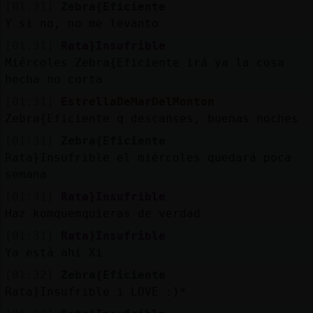
[01:31]
Zebra{Eficiente
Y si no, no me levanto
[01:31]
Rata}Insufrible
Miércoles Zebra{Eficiente irá ya la cosa
hecha no corta
[01:31]
EstrellaDeMarDelMonton
Zebra{Eficiente q descanses, buenas noches
[01:31]
Zebra{Eficiente
Rata}Insufrible el miércoles quedará poca
semana
[01:31]
Rata}Insufrible
Haz komquemquieras de verdad
[01:31]
Rata}Insufrible
Ya está ahí Xi
[01:32]
Zebra{Eficiente
Rata}Insufrible i LOVE :)*