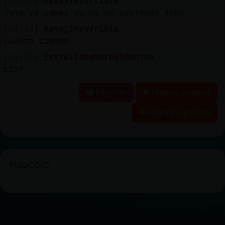
[01:33]
Rata}Insufrible
Jaja ya sabes yo no me quejomde todo
[01:34]
Rata}Insufrible
Cuánto tiempo
[01:34]
EstrellaDeMarDelMonton
Ein?
Reportar
Historia anterior
Historia siguiente
PUBLICIDAD