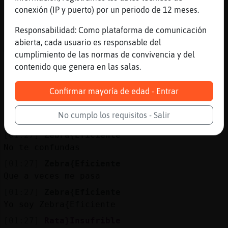
[01:26]
Zebra{Eficiente
conexión (IP y puerto) por un periodo de 12 meses.
:D
Responsabilidad: Como plataforma de comunicación
[01:26]
EstrellaDeMarDelMonton
abierta, cada usuario es responsable del
Me sonaba pero creo q de
cumplimiento de las normas de convivencia y del
antesZebra{Eficiente
contenido que genera en las salas.
[01:27]
Rata}Insufrible
No sabría que pedir
Confirmar mayoría de edad - Entrar
[01:27]
Zebra{Eficiente
No cumplo los requisitos - Salir
Hay un tío que se pone Eth
[01:27]
Zebra{Eficiente
No te confundas
[01:27]
Zebra{Eficiente
Que a veces me pasa
[01:27]
Zebra{Eficiente
Yo soy Zebra{Eficiente
[01:27]
Rata}Insufrible