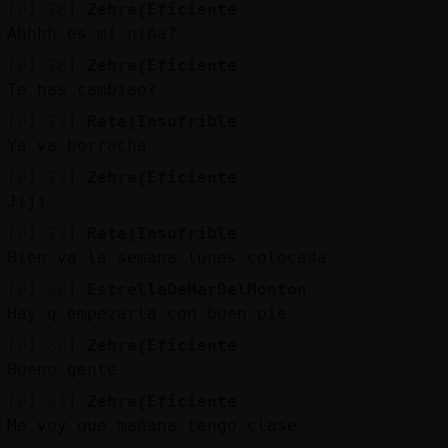
[01:28]
Zebra{Eficiente
Ahhhh es mi niña?
[01:28]
Zebra{Eficiente
Te has cambiao?
[01:29]
Rata}Insufrible
Ya va borracha
[01:29]
Zebra{Eficiente
Jiji
[01:29]
Rata}Insufrible
Bien va la semana lunes colocada
[01:30]
EstrellaDeMarDelMonton
Hay q empezarla con buen pie
[01:30]
Zebra{Eficiente
Bueno gente
[01:31]
Zebra{Eficiente
Me voy que mañana tengo clase