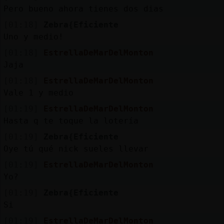
Mis
Pero bueno ahora tienes dos dias
blogs
[01:18]
Zebra{Eficiente
Uno y medio!
[01:18]
EstrellaDeMarDelMonton
Mis
Jaja
foros
[01:18]
EstrellaDeMarDelMonton
Vale 1 y medio
[01:19]
EstrellaDeMarDelMonton
Registr
Hasta q te toque la lotería
un
[01:19]
Zebra{Eficiente
canal
Oye tú qué nick sueles llevar
[01:19]
EstrellaDeMarDelMonton
Yo?
Más
[01:19]
Zebra{Eficiente
gestion
Si
[01:19]
EstrellaDeMarDelMonton