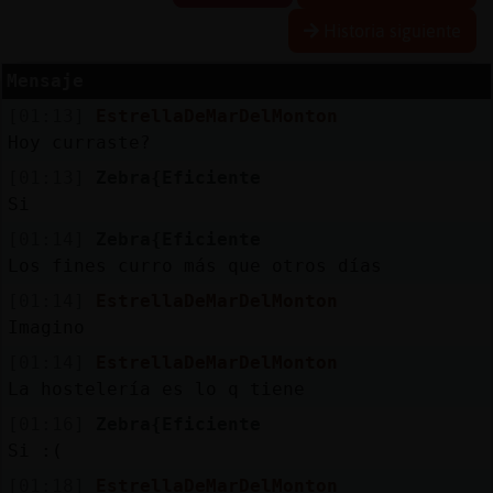
Historia siguiente
Mensaje
Reserva
[01:13]
EstrellaDeMarDelMonton
alias
Hoy curraste?
[01:13]
Zebra{Eficiente
Si
Actuali
[01:14]
Zebra{Eficiente
contras
Los fines curro más que otros días
[01:14]
EstrellaDeMarDelMonton
Imagino
Actuali
[01:14]
EstrellaDeMarDelMonton
IP
La hostelería es lo q tiene
virtual
[01:16]
Zebra{Eficiente
Si :(
[01:18]
EstrellaDeMarDelMonton