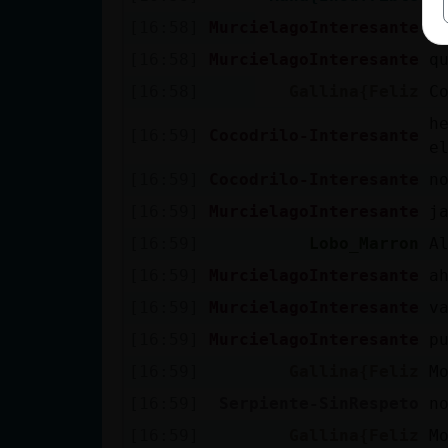
[16:58]
MurcielagoInteresante
p
[16:58]
MurcielagoInteresante
q
[16:58]
Gallina{Feliz
C
h
[16:59]
Cocodrilo-Interesante
e
[16:59]
Cocodrilo-Interesante
n
[16:59]
MurcielagoInteresante
j
[16:59]
Lobo_Marron
A
[16:59]
MurcielagoInteresante
a
[16:59]
MurcielagoInteresante
v
[16:59]
MurcielagoInteresante
p
[16:59]
Gallina{Feliz
M
[16:59]
Serpiente-SinRespeto
n
[16:59]
Gallina{Feliz
M