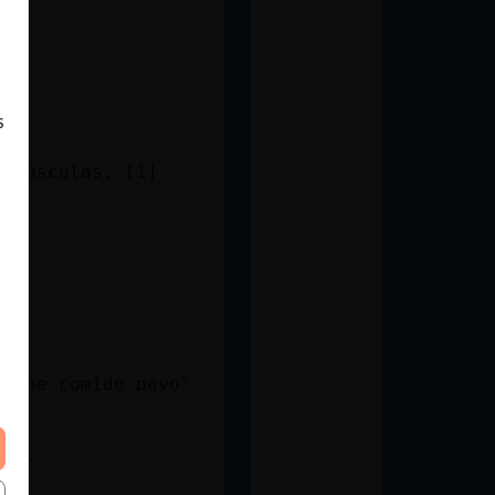
aco
s
mayúsculas. [1]
e "he comido pavo"
as..