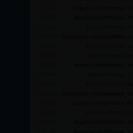
Mis blogs
[16:44]
Anguila}DelMonton
X
[16:44]
Anguila}DelMonton
X
[16:44]
Gallina{Feliz
c
Mis foros
[16:44]
Cocodrilo-Interesante
e
[16:44]
Gallina{Feliz
y
[16:44]
Delfin\Feroz
g
Registrar
un canal
[16:44]
Anguila}DelMonton
X
[16:44]
Delfin\Feroz
1
[16:45]
Gallina{Feliz
A
Más
[16:45]
Cocodrilo-Interesante
p
gestiones
[16:45]
Culebra-Insufrible
A
[16:46]
Gallina{Feliz
s
[16:46]
Anguila}DelMonton
X
[16:46]
Anguila}DelMonton
X