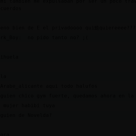
 mi tambien me expulsaban por ser un poco tra
ecuerdos
D
leno bien de E el privadoooo qui鮠quiereeee???
ark_Boy: no pido tanto no? ;(
D
rihuela
D
ola
_Arabe_alicante aqui todo halufos
lguien chico gym fuerte, quedamos ahora en la
o mujer habibi tuya
lguien de Novelda?
D
hora