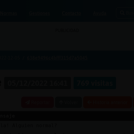
Bus
Normas
Gestiones
Contacto
Ayuda
PUBLICIDAD
022-12-05
638e9496c4bfff315d7a5045
e
05/12/2022 16:41
769 visitas
Reportar
Volver
Historia anterior
nsaje
ola! Alguien normal?