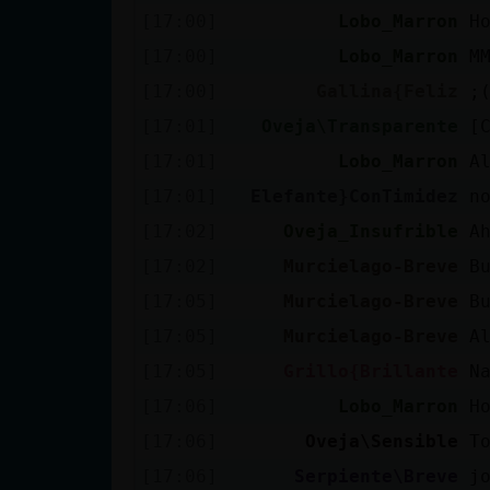
[17:00]
Lobo_Marron
H
[17:00]
Lobo_Marron
M
[17:00]
Gallina{Feliz
;
[17:01]
Oveja\Transparente
[
[17:01]
Lobo_Marron
A
[17:01]
Elefante}ConTimidez
n
[17:02]
Oveja_Insufrible
A
[17:02]
Murcielago-Breve
B
[17:05]
Murcielago-Breve
B
[17:05]
Murcielago-Breve
A
[17:05]
Grillo{Brillante
N
[17:06]
Lobo_Marron
H
[17:06]
Oveja\Sensible
T
[17:06]
Serpiente\Breve
j