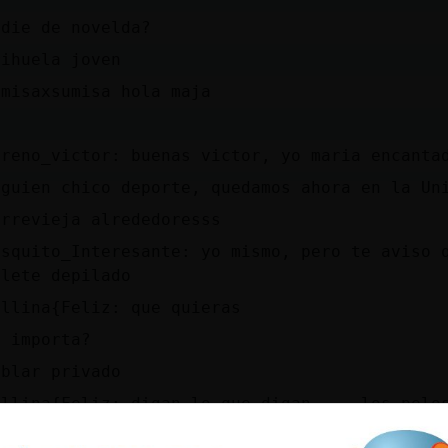
adie de novelda?
rihuela joven
umisaxsumisa hola maja
D
oreno_victor: buenas victor, yo maria encanta
lguien chico deporte, quedamos ahora en la Un
orrevieja alrededoresss
osquito_Interesante: yo mismo, pero te aviso 
ulete depilado
allina{Feliz: que quieras
e importa?
ablar privado
allina{Feliz: digan lo que digan ... los pelo
mm mo, yo por el privi no lo siento