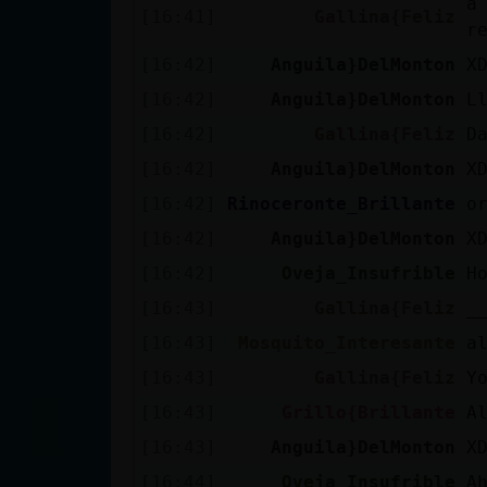
a
[16:41]
Gallina{Feliz
cuenta
r
[16:42]
Anguila}DelMonton
X
[16:42]
Anguila}DelMonton
L
Reservar
[16:42]
Gallina{Feliz
D
alias
[16:42]
Anguila}DelMonton
X
[16:42]
Rinoceronte_Brillante
o
[16:42]
Anguila}DelMonton
X
Actualizar
contraseña
[16:42]
Oveja_Insufrible
H
[16:43]
Gallina{Feliz
_
[16:43]
Mosquito_Interesante
a
Actualizar
[16:43]
Gallina{Feliz
Y
IP virtual
[16:43]
Grillo{Brillante
A
[16:43]
Anguila}DelMonton
X
[16:44]
Oveja_Insufrible
A