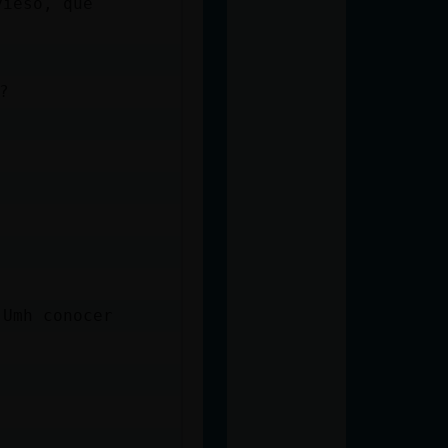
vieso, que
?
 Umh conocer