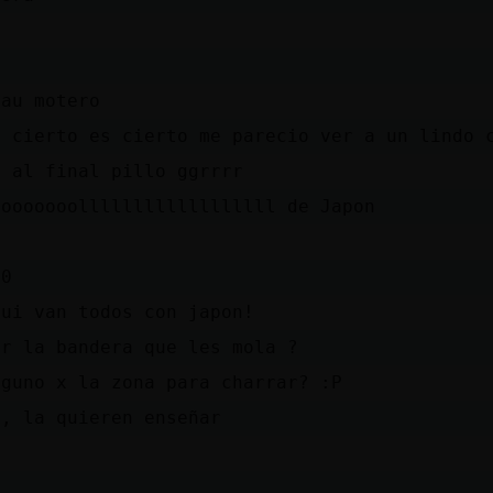
D
D
hau motero
s cierto es cierto me parecio ver a un lindo 
o al final pillo ggrrrr
oooooooollllllllllllllllll de Japon
D
-0
qui van todos con japon!
or la bandera que les mola ?
lguno x la zona para charrar? :P
i, la quieren enseñar
D
D