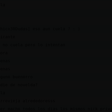
ola
M
(
Chico30Dudas] eso aun cuela ? : )
licante
o no cuela pero lo intentan
hora
uenas
uenas
lguno buenorro
adie de novelda?
ola
orrevieja alrededoresss
oer macho todos los dias los mismos nick priv