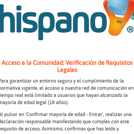
ola
allina{Feliz: por favor expulsar chat, hablar
ocodrilo-Interesante y cuidan a la fauna las 
lguien de Novelda en la sala??
rihuela?
osquito_Interesante: mi no portar mal
Acceso a la Comunidad: Verificación de Requisitos
xplular
Legales
leno bien de E el privadoooo qui鮠quiereeee???
l privadoooo qui鮠quiereeee????Lleno bien de E
Para garantizar un entorno seguro y el cumplimiento de la
ui鮠quiereeee????Lleno bien de E el privadooo
normativa vigente, el acceso a nuestra red de comunicación en
uiereeee????Lleno bien de E el privadoooo qui
tiempo real está limitado a usuarios que hayan alcanzado la
mayoría de edad legal (18 años).
allina{Feliz: pesaso
orrevieja alrededores.?????
Al pulsar en 'Confirmar mayoría de edad - Entrar', realizas una
declaración responsable manifestando que cumples con este
o you speak spanish? Indon speak japonese
requisito de acceso. Asimismo, confirmas que has leído y
lguien chico guapo, gym conocer quedamos ahor