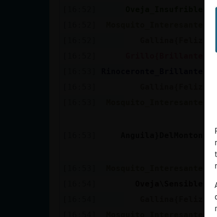
[16:52]
Oveja_Insufrible
H
[16:52]
Mosquito_Interesante
G
[16:52]
Gallina{Feliz
C
[16:52]
Grillo{Brillante
A
[16:53]
Rinoceronte_Brillante
O
[16:53]
Gallina{Feliz
M
[16:53]
Mosquito_Interesante
e
L
e
[16:53]
Anguila}DelMonton
q
q
[16:53]
Mosquito_Interesante
G
[16:54]
Oveja\Sensible
T
[16:54]
Gallina{Feliz
D
[16:54]
Mosquito_Interesante
a