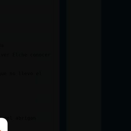
da
iver Elche conocer
que no llevo el
s del abrigan