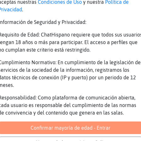
aceptas nuestras
Condiciones de Uso
y nuestra
Política de
ara mi ... que es portugues
Privacidad
.
oal chicos q tal? :P
Información de Seguridad y Privacidad:
robemos .... Peliiiiiigro , eh macaco, eh mac
Requisito de Edad: ChatHispano requiere que todos sus usuario
AJAJAJAJAJAJA
tengan 18 años o más para participar. El acceso a perfiles que
visando a Serpiente-SinRespeto de que no use 
no cumplan este criterio está restringido.
ocodrilo-Interesante: :')
Cumplimiento Normativo: En cumplimiento de la legislación de
e vienes ahora solo chico
servicios de la sociedad de la información, registramos los
datos técnicos de conexión (IP y puerto) por un periodo de 12
ola sala
meses.
Responsabilidad: Como plataforma de comunicación abierta,
cada usuario es responsable del cumplimiento de las normas
on la inflacion ya no voy a poder cantar lo d
de convivencia y del contenido que genera en las salas.
(
Confirmar mayoría de edad - Entrar
osquito_Interesante: también estoy en esos di
olo en casa San vi