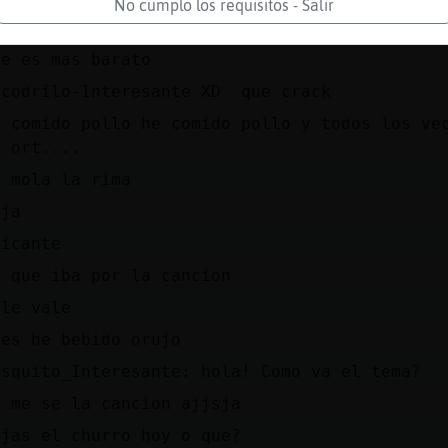
No cumplo los requisitos - Salir
ues a comer pollo Cocodrilo-Interesante
ue es mas barato
ocodrilo-Interesante XD que crack
e comido pollo he comido pollo y todos los ve
l ort....
o mola la rima
aja
licante
h que iba por la cancion
ale vale
ues he bebido orujo
osquito_Interesante: hola! Como va el tema?
o me se la cancion ajjsja
ojas el churro hoy o que?