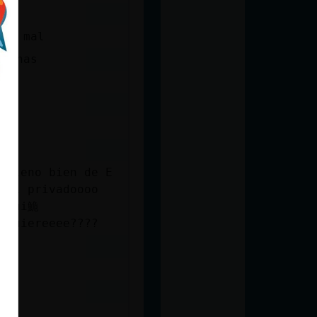
 de mal
lianas
?Lleno bien de E
 el privadoooo
o qui鮠
鮠quiereeee????
a