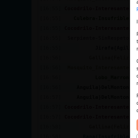
[16:55]
Cocodrilo-Interesante
p
[16:55]
Culebra-Insufrible
H
[16:55]
Cocodrilo-Interesante
p
[16:55]
Serpiente-SinRespeto
J
[16:55]
Jirafa{Agil
A
[16:56]
Gallina{Feliz
C
[16:56]
Mosquito_Interesante
t
[16:56]
Lobo_Marron
H
[16:56]
Anguila}DelMonton
E
[16:57]
Anguila}DelMonton
E
[16:57]
Cocodrilo-Interesante
c
[16:57]
Cocodrilo-Interesante
:
[16:58]
Gallina{Feliz
M
[16:58]
Rana{Insufrible
S