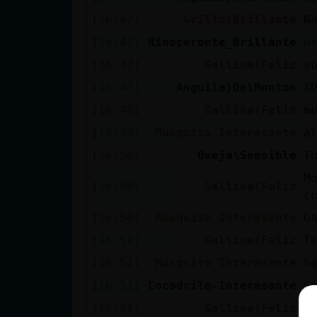
[16:47]
Grillo{Brillante
N
[16:47]
Rinoceronte_Brillante
o
[16:47]
Gallina{Feliz
s
[16:47]
Anguila}DelMonton
X
[16:48]
Gallina{Feliz
m
[16:49]
Mosquito_Interesante
a
[16:50]
Oveja\Sensible
T
M
[16:50]
Gallina{Feliz
c
[16:50]
Mosquito_Interesante
G
[16:51]
Gallina{Feliz
T
[16:51]
Mosquito_Interesante
h
[16:51]
Cocodrilo-Interesante
G
[16:51]
Gallina{Feliz
A