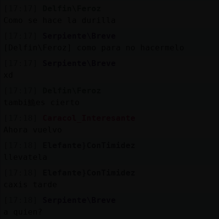
[17:17]
Delfin\Feroz
Como se hace la durilla
[17:17]
Serpiente\Breve
[Delfin\Feroz] como para no hacermelo
[17:17]
Serpiente\Breve
xd
[17:17]
Delfin\Feroz
tambi鮠es cierto
[17:18]
Caracol_Interesante
Ahora vuelvo
[17:18]
Elefante}ConTimidez
llevatela
[17:18]
Elefante}ConTimidez
caxis tarde
[17:18]
Serpiente\Breve
a quien?