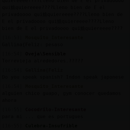
quiereeee????Lleno bien de E el privadoooo
qui鮠quiereeee????Lleno bien de E el
privadoooo qui鮠quiereeee????Lleno bien de
E el privadoooo qui鮠quiereeee????Lleno
bien de E el privadoooo qui鮠quiereeee????
[16:53]
Mosquito_Interesante
Gallina{Feliz: pesaso
[16:54]
Oveja\Sensible
Torrevieja alrededores.?????
[16:54]
Gallina{Feliz
Do you speak spanish? Indon speak japonese
[16:54]
Mosquito_Interesante
alguien chico guapo, gym conocer quedamos
ahora
[16:55]
Cocodrilo-Interesante
para mi ... que es portugues
[16:55]
Culebra-Insufrible