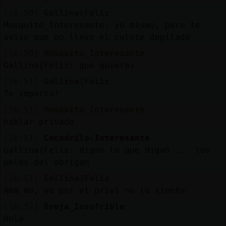
[16:50]
Gallina{Feliz
Mosquito_Interesante: yo mismo, pero te
aviso que no llevo el culete depilado
[16:50]
Mosquito_Interesante
Gallina{Feliz: que quieras
[16:51]
Gallina{Feliz
Te importa?
[16:51]
Mosquito_Interesante
hablar privado
[16:51]
Cocodrilo-Interesante
Gallina{Feliz: digan lo que digan ... los
pelos del abrigan
[16:51]
Gallina{Feliz
Amm mo, yo por el privi no lo siento
[16:52]
Oveja_Insufrible
Hola