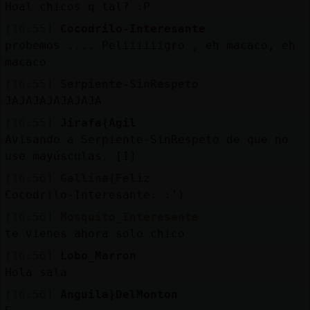
Hoal chicos q tal? :P
[16:55]
Cocodrilo-Interesante
probemos .... Peliiiiiigro , eh macaco, eh
macaco
[16:55]
Serpiente-SinRespeto
JAJAJAJAJAJAJA
[16:55]
Jirafa{Agil
Avisando a Serpiente-SinRespeto de que no
use mayúsculas. [1]
[16:56]
Gallina{Feliz
Cocodrilo-Interesante: :')
[16:56]
Mosquito_Interesante
te vienes ahora solo chico
[16:56]
Lobo_Marron
Hola sala
[16:56]
Anguila}DelMonton