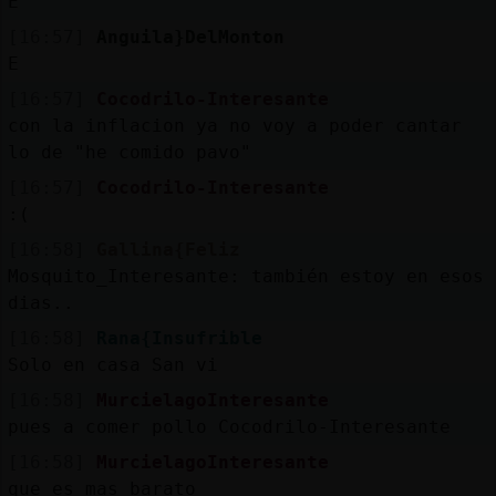
E
[16:57]
Anguila}DelMonton
E
[16:57]
Cocodrilo-Interesante
con la inflacion ya no voy a poder cantar
lo de "he comido pavo"
[16:57]
Cocodrilo-Interesante
:(
[16:58]
Gallina{Feliz
Mosquito_Interesante: también estoy en esos
dias..
[16:58]
Rana{Insufrible
Solo en casa San vi
[16:58]
MurcielagoInteresante
pues a comer pollo Cocodrilo-Interesante
[16:58]
MurcielagoInteresante
que es mas barato