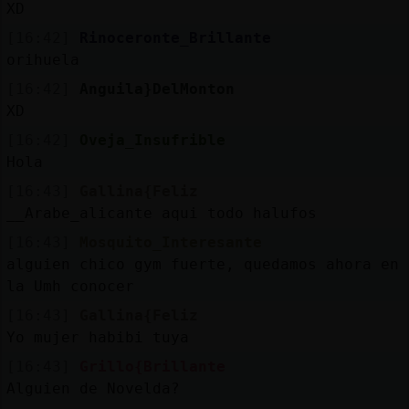
XD
M
is
r
o
s
[16:42]
Rinoceronte_Brillante
fo
orihuela
[16:42]
Anguila}DelMonton
XD
R
e
g
s
r
a
r
n
a
n
a
[16:42]
Oveja_Insufrible
Hola
[16:43]
Gallina{Feliz
__Arabe_alicante aqui todo halufos
[16:43]
Mosquito_Interesante
alguien chico gym fuerte, quedamos ahora en
la Umh conocer
[16:43]
Gallina{Feliz
Yo mujer habibi tuya
[16:43]
Grillo{Brillante
Alguien de Novelda?