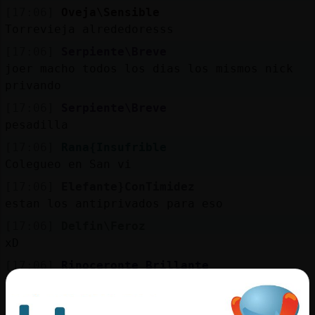
[17:06]
Oveja\Sensible
Torrevieja alrededoresss
[17:06]
Serpiente\Breve
joer macho todos los dias los mismos nick
privando
[17:06]
Serpiente\Breve
pesadilla
[17:06]
Rana{Insufrible
Colegueo en San vi
[17:06]
Elefante}ConTimidez
estan los antiprivados para eso
[17:06]
Delfin\Feroz
xD
[17:06]
Rinoceronte_Brillante
orihuela joven
[17:06]
Delfin\Feroz