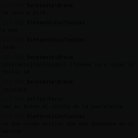
[17:19]
Serpiente\Breve
no sera a mi?4
[17:19]
Elefante}ConTimidez
a ana
[17:19]
Elefante}ConTimidez
xddd
[17:19]
Serpiente\Breve
[Elefante}ConTimidez] llevame tu a cenar al
foster xd
[17:19]
Serpiente\Breve
jajajaja
[17:19]
Delfin\Feroz
veo en breve el chiste de la pasteleria
[17:19]
Elefante}ConTimidez
no que leugo quieres que nos quedemso en el
apring