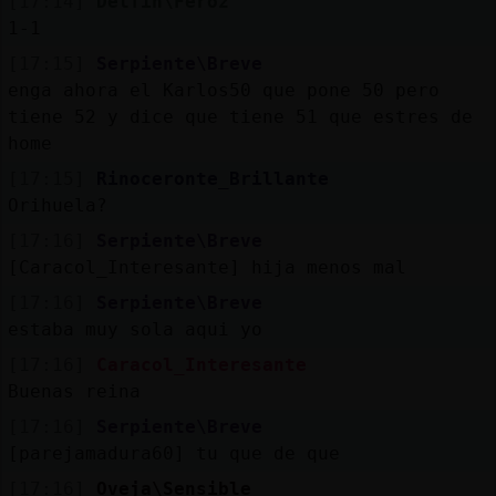
[17:14]
Delfin\Feroz
1-1
[17:15]
Serpiente\Breve
enga ahora el Karlos50 que pone 50 pero
tiene 52 y dice que tiene 51 que estres de
home
[17:15]
Rinoceronte_Brillante
Orihuela?
[17:16]
Serpiente\Breve
[Caracol_Interesante] hija menos mal
[17:16]
Serpiente\Breve
estaba muy sola aqui yo
[17:16]
Caracol_Interesante
Buenas reina
[17:16]
Serpiente\Breve
[parejamadura60] tu que de que
[17:16]
Oveja\Sensible