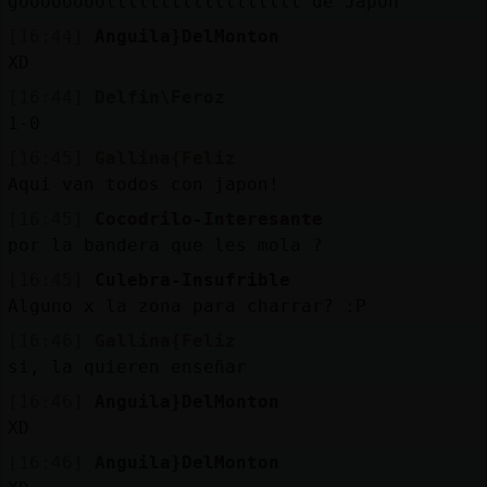
goooooooollllllllllllllllll de Japon
[16:44]
Anguila}DelMonton
XD
[16:44]
Delfin\Feroz
1-0
[16:45]
Gallina{Feliz
Aqui van todos con japon!
[16:45]
Cocodrilo-Interesante
por la bandera que les mola ?
[16:45]
Culebra-Insufrible
Alguno x la zona para charrar? :P
[16:46]
Gallina{Feliz
si, la quieren enseñar
[16:46]
Anguila}DelMonton
XD
[16:46]
Anguila}DelMonton