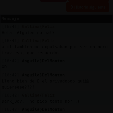
Historia siguiente
R
e
s
e
r
v
a
lia
s
r a
Mensaje
[16:41]
Gallina{Feliz
Hola! Alguien normal?
A
c
tu
a
liz
r
o
n
tr
a
s
e
ñ
a
[16:41]
Gallina{Feliz
a
c
a mi tambien me expulsaban por ser un poco
travieso, que recuerdos
[16:42]
Anguila}DelMonton
A
c
tu
a
liz
a
ir
tu
a
XD
r IP
v
l
[16:42]
Anguila}DelMonton
Lleno bien de E el privadoooo qui鮠
quiereeee????
[16:42]
Gallina{Feliz
M
is
lo
g
s
b
Dark_Boy: no pido tanto no? ;(
[16:42]
Anguila}DelMonton