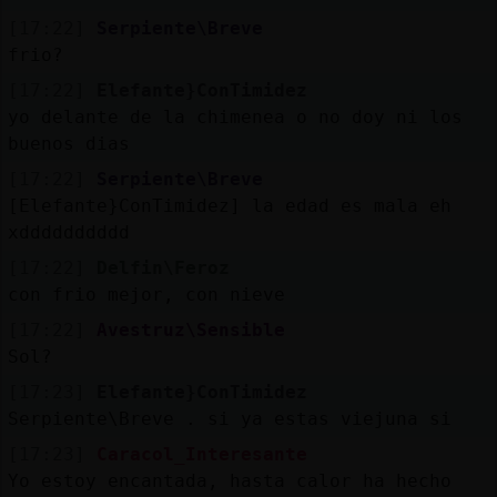
[17:22]
Serpiente\Breve
frio?
[17:22]
Elefante}ConTimidez
yo delante de la chimenea o no doy ni los
buenos dias
[17:22]
Serpiente\Breve
[Elefante}ConTimidez] la edad es mala eh
xdddddddddd
[17:22]
Delfin\Feroz
con frio mejor, con nieve
[17:22]
Avestruz\Sensible
Sol?
[17:23]
Elefante}ConTimidez
Serpiente\Breve . si ya estas viejuna si
[17:23]
Caracol_Interesante
Yo estoy encantada, hasta calor ha hecho