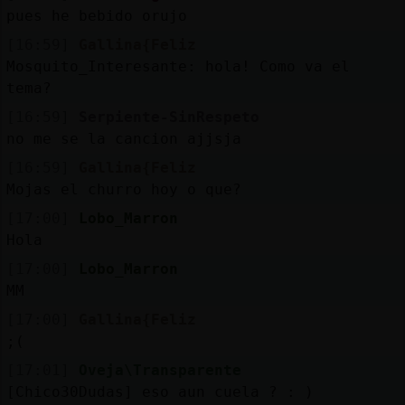
pues he bebido orujo
[16:59]
Gallina{Feliz
Mosquito_Interesante: hola! Como va el
tema?
[16:59]
Serpiente-SinRespeto
no me se la cancion ajjsja
[16:59]
Gallina{Feliz
Mojas el churro hoy o que?
[17:00]
Lobo_Marron
Hola
[17:00]
Lobo_Marron
MM
[17:00]
Gallina{Feliz
;(
[17:01]
Oveja\Transparente
[Chico30Dudas] eso aun cuela ? : )