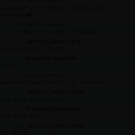
[17:21]
Delfin\Feroz
osea que ya ni moteles oscuros, en los
parkings��
[17:21]
Delfin\Feroz
lo proximo que va ser el bosque?
[17:21]
Culebra-Insufrible
Holaaa chicos qtañ?
[17:22]
Avestruz\Sensible
Hola
[17:22]
Delfin\Feroz
pues mola darle entre los arbustos
[17:22]
Caracol_Interesante
Que gran día hace hoy
[17:22]
Elefante}ConTimidez
con este frio?
[17:22]
Caracol_Interesante
La verdad