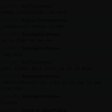
[17:09]
Delfin\Feroz
debes confundirme con otro
[17:09]
Oveja\Transparente
[Sanvicent] buenas tardes
[17:09]
Serpiente\Breve
ya te digo yo que no
[17:09]
Serpiente\Breve
jaajjaja
[17:09]
Delfin\Feroz
pues tienes mala info, ya te lo digo
[17:09]
Serpiente\Breve
[Delfin\Feroz] las info ya no son lo que
eran che
[17:09]
Serpiente\Breve
jajaja
[17:09]
Culebra-Insufrible