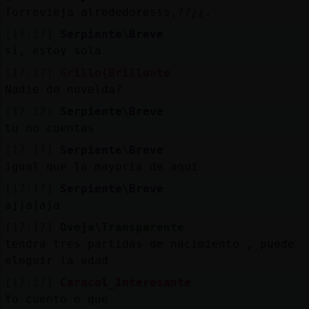
Torrevieja alrededoresss,??¿¿.
[17:17]
Serpiente\Breve
si, estoy sola
[17:17]
Grillo{Brillante
Nadie de novelda?
[17:17]
Serpiente\Breve
tu no cuentas
[17:17]
Serpiente\Breve
igual que la mayoria de aqui
[17:17]
Serpiente\Breve
ajjajaja
[17:17]
Oveja\Transparente
tendra tres partidas de nacimiento , puede
eleguir la edad
[17:17]
Caracol_Interesante
Yo cuento o que