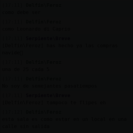
[17:11]
Delfin\Feroz
como debe ser
[17:11]
Delfin\Feroz
como Leonardo di Caprio
[17:11]
Serpiente\Breve
[Delfin\Feroz] has hecho ya las compras
navide񡳿
[17:11]
Delfin\Feroz
una de 25 cada 5
[17:11]
Delfin\Feroz
No soy de semejantes pasatiempos
[17:11]
Serpiente\Breve
[Delfin\Feroz] tampoco te flipes eh
[17:12]
Delfin\Feroz
esta sala es como estar en un local en una
calle sin salida