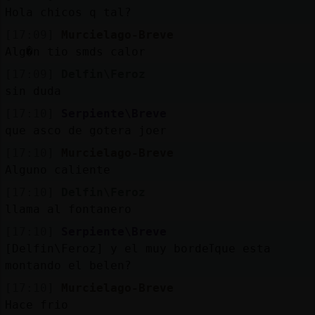
Hola chicos q tal?
[17:09]
Murcielago-Breve
Alg�n tio smds calor
[17:09]
Delfin\Feroz
sin duda
[17:10]
Serpiente\Breve
que asco de gotera joer
[17:10]
Murcielago-Breve
Alguno caliente
[17:10]
Delfin\Feroz
llama al fontanero
[17:10]
Serpiente\Breve
[Delfin\Feroz] y el muy bordeߠque esta
montando el belen?
[17:10]
Murcielago-Breve
Hace frio