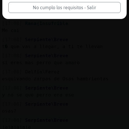
[17:08]
Delfin\Feroz
No Serpiente\Breve , llego siempre a la
No cumplo los requisitos - Salir
cima
[17:08]
Rana{Insufrible
Me cai
[17:08]
Serpiente\Breve
t� que vas a llegar, a ti te llevan
[17:08]
Serpiente\Breve
si eres mas perro que amaro
[17:08]
Delfin\Feroz
esquivando zarpas de Osas hambrientas
[17:08]
Serpiente\Breve
y no se que perro era ese
[17:08]
Serpiente\Breve
osas?
[17:08]
Serpiente\Breve
jajajajaja