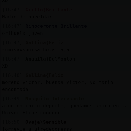
XD
[16:47]
Grillo{Brillante
Nadie de novelda?
[16:47]
Rinoceronte_Brillante
orihuela joven
[16:47]
Gallina{Feliz
sumisaxsumisa hola maja
[16:47]
Anguila}DelMonton
XD
[16:48]
Gallina{Feliz
moreno_victor: buenas victor, yo maria
encantada
[16:49]
Mosquito_Interesante
alguien chico deporte, quedamos ahora en la
Univer Elche conocer
[16:50]
Oveja\Sensible
Torrevieja alrededoresss