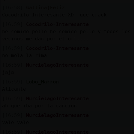
[16:58]
Gallina{Feliz
Cocodrilo-Interesante XD que crack
[16:59]
Cocodrilo-Interesante
he comido pollo he comido pollo y todos los
vecinos me dan por el ort....
[16:59]
Cocodrilo-Interesante
no mola la rima
[16:59]
MurcielagoInteresante
jaja
[16:59]
Lobo_Marron
Alicante
[16:59]
MurcielagoInteresante
ah que iba por la cancion
[16:59]
MurcielagoInteresante
vale vale
[16:59]
MurcielagoInteresante