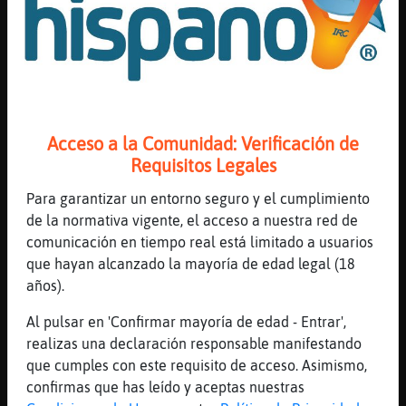
los nick repletos de calvos
[17:07]
Serpiente\Breve
[Elefante}ConTimidez] ni tiempo me dan a
ponerlo co�o
[17:07]
Serpiente\Breve
[Delfin\Feroz] calla bicho
Acceso a la Comunidad: Verificación de
[17:07]
Oveja\Transparente
Requisitos Legales
hay pelucas
Para garantizar un entorno seguro y el cumplimiento
[17:07]
Lobo_Marron
de la normativa vigente, el acceso a nuestra red de
Hyono sissy
comunicación en tiempo real está limitado a usuarios
[17:07]
Delfin\Feroz
que hayan alcanzado la mayoría de edad legal (18
jajaja
años).
[17:07]
Lobo_Marron
Al pulsar en 'Confirmar mayoría de edad - Entrar',
Hypno sissy adict
realizas una declaración responsable manifestando
[17:07]
Serpiente\Breve
que cumples con este requisito de acceso. Asimismo,
[Oveja\Transparente] no es lo mismo joer
confirmas que has leído y aceptas nuestras