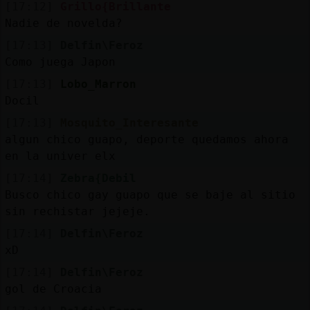
[17:12]
Grillo{Brillante
Nadie de novelda?
[17:13]
Delfin\Feroz
Como juega Japon
[17:13]
Lobo_Marron
Docil
[17:13]
Mosquito_Interesante
algun chico guapo, deporte quedamos ahora
en la univer elx
[17:14]
Zebra{Debil
Busco chico gay guapo que se baje al sitio
sin rechistar jejeje.
[17:14]
Delfin\Feroz
xD
[17:14]
Delfin\Feroz
gol de Croacia