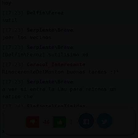
hoy
[17:23]
Delfin\Feroz
sutil
[17:23]
Serpiente\Breve
joer los vecinos
[17:23]
Serpiente\Breve
[Delfin\Feroz] sutilisimo xd
[17:23]
Caracol_Interesante
RinoceronteDelMonton buenas tardes :)*
[17:23]
Serpiente\Breve
a ver si entra la Lau para reirnos un
ratico che
[17:24]
Elefante}ConTimidez
si un equipo de futbol entero en el chat
|
Facebook
Twitter
-16
[17:24]
Elefante}ConTimidez
xdddddddd