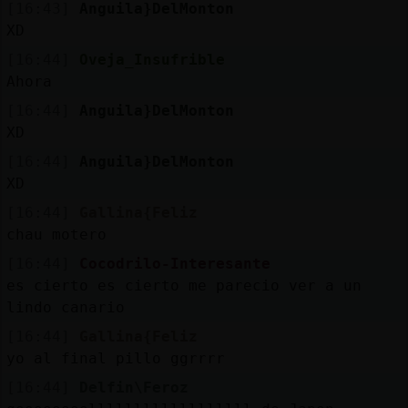
[16:43]
Anguila}DelMonton
XD
[16:44]
Oveja_Insufrible
Ahora
[16:44]
Anguila}DelMonton
XD
[16:44]
Anguila}DelMonton
XD
[16:44]
Gallina{Feliz
chau motero
[16:44]
Cocodrilo-Interesante
es cierto es cierto me parecio ver a un
lindo canario
[16:44]
Gallina{Feliz
yo al final pillo ggrrrr
[16:44]
Delfin\Feroz