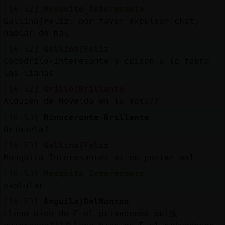
[16:52]
Mosquito_Interesante
Gallina{Feliz: por favor expulsar chat,
hablar de mal
[16:52]
Gallina{Feliz
Cocodrilo-Interesante y cuidan a la fauna
las lianas
[16:52]
Grillo{Brillante
Alguien de Novelda en la sala??
[16:53]
Rinoceronte_Brillante
Orihuela?
[16:53]
Gallina{Feliz
Mosquito_Interesante: mi no portar mal
[16:53]
Mosquito_Interesante
explular
[16:53]
Anguila}DelMonton
Lleno bien de E el privadoooo qui鮠