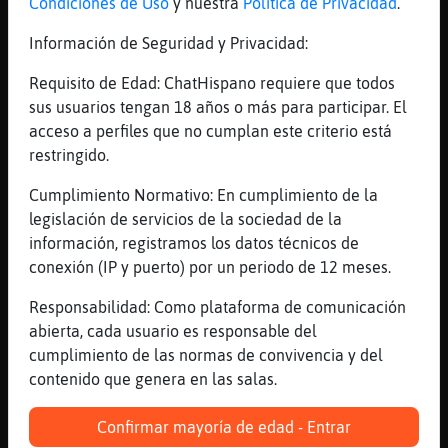
Condiciones de Uso
y nuestra
Política de Privacidad
.
[17:07]
Delfin\Feroz
yo estoy agotado de remontar el rio
Información de Seguridad y Privacidad:
[17:07]
Delfin\Feroz
Requisito de Edad: ChatHispano requiere que todos
solo hay una meta....
sus usuarios tengan 18 años o más para participar. El
[17:07]
Serpiente\Breve
acceso a perfiles que no cumplan este criterio está
tu que vas a remontar si te llevan a
restringido.
remolque
Cumplimiento Normativo: En cumplimiento de la
[17:07]
Serpiente\Breve
legislación de servicios de la sociedad de la
xd
información, registramos los datos técnicos de
[17:07]
Elefante}ConTimidez
conexión (IP y puerto) por un periodo de 12 meses.
y viajes a turquia
Responsabilidad: Como plataforma de comunicación
[17:08]
Oveja\Transparente
abierta, cada usuario es responsable del
[Serpiente\Breve] pues solo queda cerrar
cumplimiento de las normas de convivencia y del
los ojos y que no te deslumbre la calva
contenido que genera en las salas.
[17:08]
Serpiente\Breve
[Oveja\Transparente] jajajajaaja
Confirmar mayoría de edad - Entrar