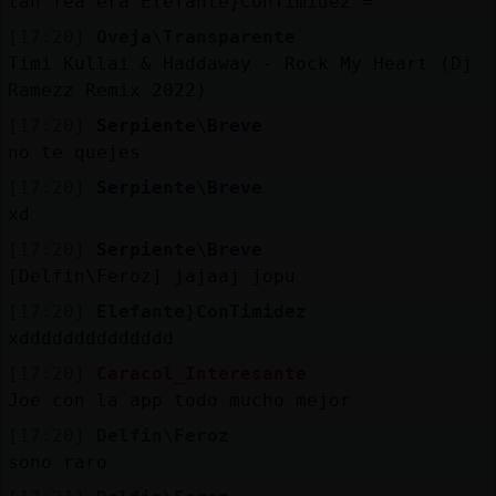
tan fea era Elefante}ConTimidez =
[17:20]
Oveja\Transparente
Timi Kullai & Haddaway - Rock My Heart (Dj
Ramezz Remix 2022)
[17:20]
Serpiente\Breve
no te quejes
[17:20]
Serpiente\Breve
xd
[17:20]
Serpiente\Breve
[Delfin\Feroz] jajaaj jopu
[17:20]
Elefante}ConTimidez
xdddddddddddddd
[17:20]
Caracol_Interesante
Joe con la app todo mucho mejor
[17:20]
Delfin\Feroz
sono raro