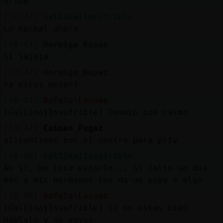
Gripe
[10:47]
Gallina}Insufrible
Lo normal ahora
[10:47]
Hormiga_Rapaz
Si jajaja
[10:47]
Hormiga_Rapaz
Ya estas mejor?
[10:47]
Bufalo\Locuaz
[Gallina}Insufrible] Tomalo con calma
[10:47]
Caiman_Fugaz
alicantinos por el centro para priv
[10:48]
Gallina}Insufrible
Ah sí, me toca estarlo... Si falto un día
más a mis hermanos les da un yuyu o algo
[10:48]
Bufalo\Locuaz
[Gallina}Insufrible] Si no estas bien
Hablalo y no vayas