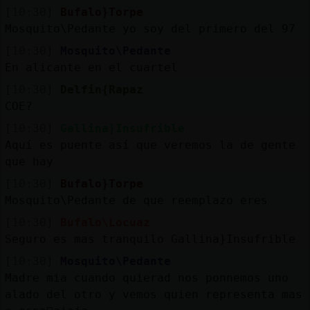
[10:30]
Bufalo}Torpe
Mosquito\Pedante yo soy del primero del 97
[10:30]
Mosquito\Pedante
En alicante en el cuartel
[10:30]
Delfin{Rapaz
COE?
[10:30]
Gallina}Insufrible
Aquí es puente así que veremos la de gente
que hay
[10:30]
Bufalo}Torpe
Mosquito\Pedante de que reemplazo eres
[10:30]
Bufalo\Locuaz
Seguro es mas tranquilo Gallina}Insufrible
[10:30]
Mosquito\Pedante
Madre mia cuando quierad nos ponnemos uno
alado del otro y vemos quien representa mas