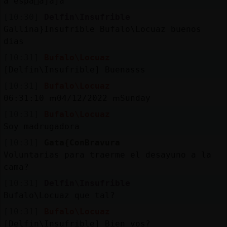
a espa񡠪ajaja
[10:30]
Delfin\Insufrible
Gallina}Insufrible Bufalo\Locuaz buenos
dias
[10:31]
Bufalo\Locuaz
[Delfin\Insufrible] Buenasss
[10:31]
Bufalo\Locuaz
06:31:10 ՠ04/12/2022 ՠSunday
[10:31]
Bufalo\Locuaz
Soy madrugadora
[10:31]
Gata{ConBravura
Voluntarias para traerme el desayuno a la
cama?
[10:31]
Delfin\Insufrible
Bufalo\Locuaz que tal?
[10:31]
Bufalo\Locuaz
[Delfin\Insufrible] Bien vos?