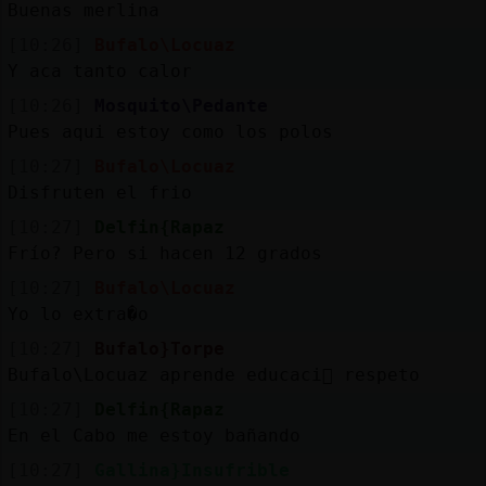
Buenas merlina
[10:26]
Bufalo\Locuaz
Y aca tanto calor
[10:26]
Mosquito\Pedante
Pues aqui estoy como los polos
[10:27]
Bufalo\Locuaz
Disfruten el frio
[10:27]
Delfin{Rapaz
Frío? Pero si hacen 12 grados
[10:27]
Bufalo\Locuaz
Yo lo extra�o
[10:27]
Bufalo}Torpe
Bufalo\Locuaz aprende educaci󮠹 respeto
[10:27]
Delfin{Rapaz
En el Cabo me estoy bañando
[10:27]
Gallina}Insufrible