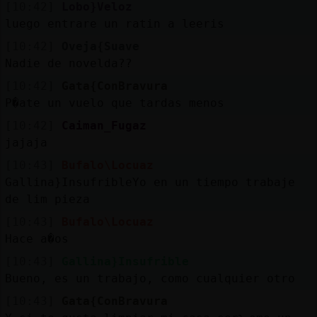
[10:42]
Lobo}Veloz
luego entrare un ratin a leeris
[10:42]
Oveja{Suave
Nadie de novelda??
[10:42]
Gata{ConBravura
P�ate un vuelo que tardas menos
[10:42]
Caiman_Fugaz
jajaja
[10:43]
Bufalo\Locuaz
Gallina}InsufribleYo en un tiempo trabaje
de lim pieza
[10:43]
Bufalo\Locuaz
Hace a�os
[10:43]
Gallina}Insufrible
Bueno, es un trabajo, como cualquier otro
[10:43]
Gata{ConBravura