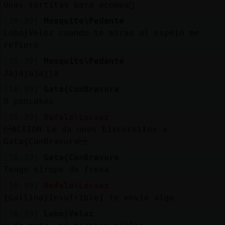
Unas tortitas para acompa񡲿
[10:39]
Mosquito\Pedante
Lobo}Veloz cuando te miras al espejo me
refiero
[10:39]
Mosquito\Pedante
Jajajajajja
[10:39]
Gata{ConBravura
O pancakes
[10:39]
Bufalo\Locuaz
ACTION Le da unos biscochitos a
Gata{ConBravura
[10:39]
Gata{ConBravura
Tengo sirope de fresa
[10:39]
Bufalo\Locuaz
[Gallina}Insufrible] te envie algo
[10:39]
Lobo}Veloz