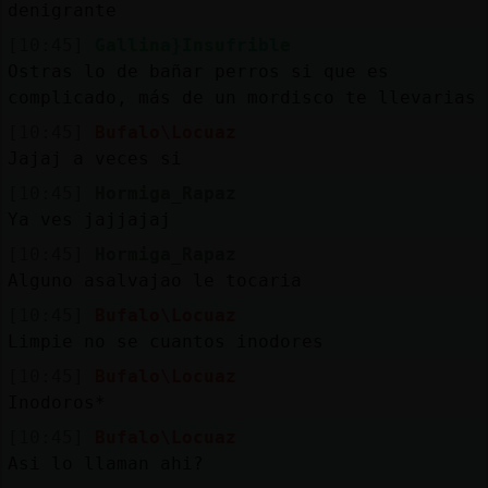
denigrante
[10:45]
Gallina}Insufrible
Ostras lo de bañar perros si que es
complicado, más de un mordisco te llevarias
[10:45]
Bufalo\Locuaz
Jajaj a veces si
[10:45]
Hormiga_Rapaz
Ya ves jajjajaj
[10:45]
Hormiga_Rapaz
Alguno asalvajao le tocaria
[10:45]
Bufalo\Locuaz
Limpie no se cuantos inodores
[10:45]
Bufalo\Locuaz
Inodoros*
[10:45]
Bufalo\Locuaz
Asi lo llaman ahi?