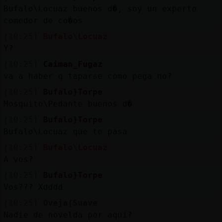
Mis
Bufalo\Locuaz buenos d�, soy un experto
blogs
comedor de co�os
[10:25]
Bufalo\Locuaz
Y?
Mis
[10:25]
Caiman_Fugaz
foros
va a haber q taparse como pega no?
[10:25]
Bufalo}Torpe
Mosquito\Pedante buenos d�
Registr
[10:25]
Bufalo}Torpe
un
Bufalo\Locuaz que te pasa
canal
[10:25]
Bufalo\Locuaz
A vos?
[10:25]
Bufalo}Torpe
Vos??? Xdddd
Más
gestion
[10:25]
Oveja{Suave
Nadie de novelda por aquí?