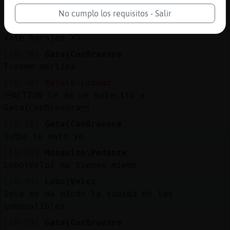
[Gata{ConBravura] Yo con el matecito
No cumplo los requisitos - Salir
[10:38]
Lobo}Veloz
Vale barajas XD
[10:38]
Gata{ConBravura
Traeme merlina
[10:38]
Bufalo\Locuaz
ACTION Le da un matecito a
Gata{ConBravura
[10:38]
Gata{ConBravura
Qu頹a te mato yo
[10:38]
Mosquito\Pedante
Lobo}Veloz no tienes miedo
[10:39]
Lobo}Veloz
Solo me da miedo la subida de los
combustibles
[10:39]
Gata{ConBravura