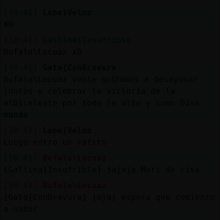
[10:41]
Lobo}Veloz
XD
[10:41]
Gallina}Insufrible
Bufalo\Locuaz xD
[10:41]
Gata{ConBravura
Bufalo\Locuaz vente qu頶amos a desayunar
juntos y celebrar la victoria de la
albiceleste por todo lo alto y como Dios
manda
[10:41]
Lobo}Veloz
Luego entro un ratito
[10:41]
Bufalo\Locuaz
[Gallina}Insufrible] jajaja Mori de risa
[10:41]
Bufalo\Locuaz
[Gata{ConBravura] jajaj espera que comienzo
a nadar