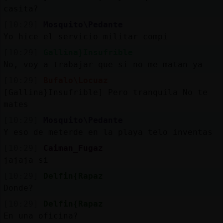
casita?
[10:29]
Mosquito\Pedante
Yo hice el servicio militar compi
[10:29]
Gallina}Insufrible
No, voy a trabajar que si no me matan ya
[10:29]
Bufalo\Locuaz
[Gallina}Insufrible] Pero tranquila No te
mates
[10:29]
Mosquito\Pedante
Y eso de meterde en la playa telo inventas
[10:29]
Caiman_Fugaz
jajaja si
[10:29]
Delfin{Rapaz
Donde?
[10:29]
Delfin{Rapaz
En una oficina?