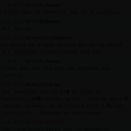
[10:28]
Delfin{Rapaz
Críos que no saben lo que es disciplina
[10:28]
Delfin{Rapaz
Así nos va
[10:29]
Mosquito\Pedante
La mitad se drogan kajaja mas de la mitad
que hicieron la mili estan muy mal
[10:29]
Delfin{Rapaz
Claro que con los que hay mandado que
quieres
[10:29]
Bufalo}Torpe
Que cansinos con el fr� el caso es
quejarse, as�a ESPAс, a ver, esto no es fr�
adem᳠es normal, en diciembre hace fr�y en
julio calor, pedazos de ignorantes
[10:29]
Bufalo\Locuaz
[Gallina}Insufrible] Hoy te quedas en