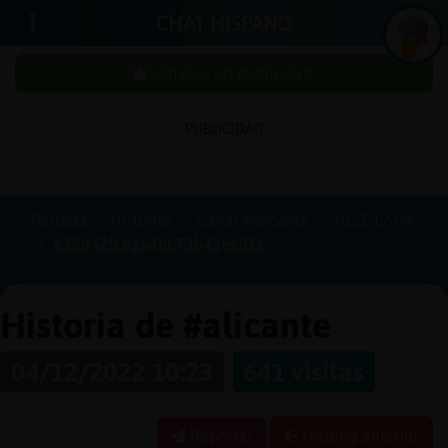
CHAT HISPANO
¡Chatea sin publicidad!
PUBLICIDAD
Iniciar
sesión
Portada
Historias
Canal #alicante
2022-12-04
638d42f6e264bb73b43e6816
¡Chatea
sin
publici
Historia de #alicante
04/12/2022 10:23
641 visitas
Crear
una
Reportar
Historia anterior
cuenta