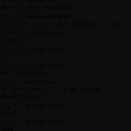
[10:40]
Lobo}Veloz
Hormiga_Rapaz hola guapa ;D
[10:40]
Mosquito\Pedante
La batalla va aser como pongo una lavadora
[10:40]
Bufalo\Locuaz
Jajaja
[10:40]
Hormiga_Rapaz
Pa tanto es?
[10:40]
Hormiga_Rapaz
Hola Lobo}Veloz
[10:41]
Lobo}Veloz
Yo voy a limpiar los aseos tambien,
deseadme suerte
[10:41]
Hormiga_Rapaz
Suerte
[10:41]
Hormiga_Rapaz
xDDD