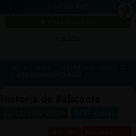
CHAT HISPANO
¡Chatea sin publicidad!
PUBLICIDAD
Iniciar
sesión
Portada
Historias
Canal #alicante
2022-11-22
637d710e3ac9826d436b1c1d
¡Chatea
sin
publici
Historia de #alicante
22/11/2022 20:16
1437 visitas
Crear
una
Reportar
Historia anterior
cuenta