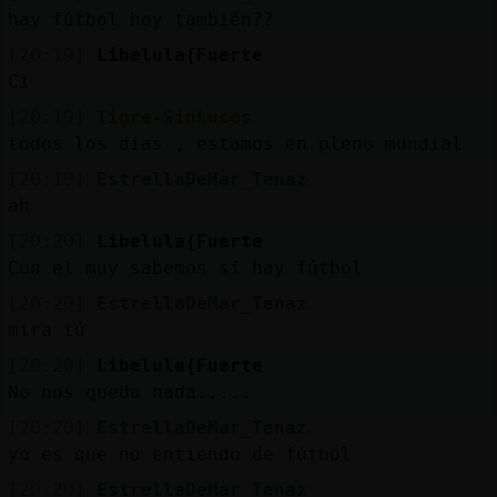
Mis
hay fútbol hoy también??
blogs
[20:19]
Libelula{Fuerte
Ci
[20:19]
Tigre-SinLuces
Mis
todos los dias , estamos en pleno mundial
foros
[20:19]
EstrellaDeMar_Tenaz
ah
[20:20]
Libelula{Fuerte
Registr
Con el muy sabemos si hay fútbol
un
[20:20]
EstrellaDeMar_Tenaz
canal
mira tú
[20:20]
Libelula{Fuerte
No nos queda nada.....
Más
[20:20]
EstrellaDeMar_Tenaz
gestion
yo es que no entiendo de fútbol
[20:20]
EstrellaDeMar_Tenaz