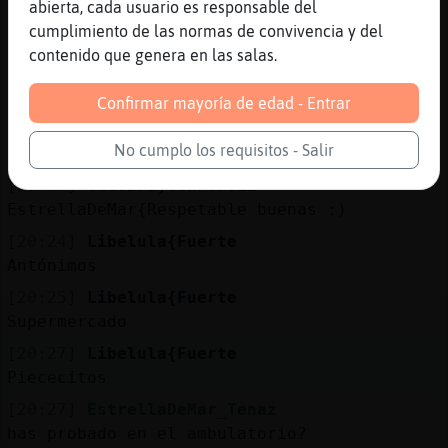
abierta, cada usuario es responsable del
[20:23]
EstrellaDeMar_Tenaz
cumplimiento de las normas de convivencia y del
normal y vulgar son términos muy parecidos
contenido que genera en las salas.
[20:23]
EstrellaDeMar_Tenaz
casi sinnónimos
Confirmar mayoría de edad - Entrar
[20:24]
EstrellaDeMar_Tenaz
No cumplo los requisitos - Salir
sinónimos, quería decir
[20:24]
Culebra}ConPereza
EstrellaDeMar{Respetable buenas :)
[20:24]
Libelula{Fuerte
Antónimos
[20:25]
Libelula{Fuerte
Supermercado
[20:27]
Libelula{Fuerte
Piececitos
[20:27]
EstrellaDeMar_Tenaz
has probado en el ambulatorio?