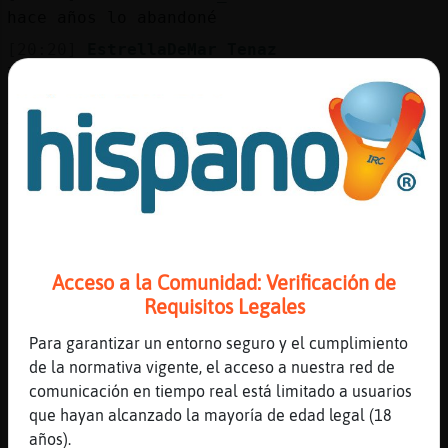
hace años lo abandoné
[20:20]
EstrellaDeMar_Tenaz
lo poco que lo seguía
[20:20]
Libelula{Fuerte
Yo ni jota
[20:20]
EstrellaDeMar_Tenaz
ya semos dos
[20:21]
EstrellaDeMar_Tenaz
bichos raros, supongo
[20:21]
Libelula{Fuerte
Acceso a la Comunidad: Verificación de
diferentes
Requisitos Legales
[20:21]
EstrellaDeMar_Tenaz
Para garantizar un entorno seguro y el cumplimiento
bueno, a mí lo mismo me da
de la normativa vigente, el acceso a nuestra red de
[20:21]
EstrellaDeMar_Tenaz
comunicación en tiempo real está limitado a usuarios
no considero despectivo lo de raro
que hayan alcanzado la mayoría de edad legal (18
años).
[20:22]
EstrellaDeMar_Tenaz