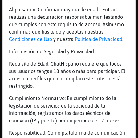
aunque haya quien lo diga en ese sentido
Al pulsar en 'Confirmar mayoría de edad - Entrar',
[20:22]
EstrellaDeMar_Tenaz
realizas una declaración responsable manifestando
me gusta menos que me digan normal
que cumples con este requisito de acceso. Asimismo,
confirmas que has leído y aceptas nuestras
[20:22]
Tigre-SinLuces
Condiciones de Uso
y nuestra
Política de Privacidad
.
uyyy casi el segundo
[20:23]
Culebra}ConPereza
Información de Seguridad y Privacidad:
Buenas noches!
Requisito de Edad: ChatHispano requiere que todos
[20:23]
EstrellaDeMar_Tenaz
sus usuarios tengan 18 años o más para participar. El
buenas noches Culebra}ConPereza
acceso a perfiles que no cumplan este criterio está
[20:23]
Libelula{Fuerte
restringido.
Muy te veo allí en el campo de fútbol
Cumplimiento Normativo: En cumplimiento de la
aleccionando
legislación de servicios de la sociedad de la
[20:23]
Culebra}ConPereza
información, registramos los datos técnicos de
buenas EstrellaDeMar_Tenaz
conexión (IP y puerto) por un periodo de 12 meses.
[20:23]
EstrellaDeMar{Respetable
Responsabilidad: Como plataforma de comunicación
Culebra}ConPereza :)*