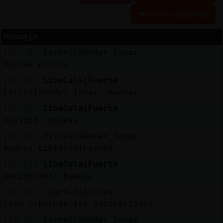
Historia siguiente
Mensaje
Reserva
[20:16]
EstrellaDeMar_Tenaz
alias
Buenas noches
[20:16]
Libelula{Fuerte
EstrellaDeMar_Tenaz: buenas
Actuali
[20:16]
Libelula{Fuerte
contras
David30: buenas
[20:16]
EstrellaDeMar_Tenaz
buenas Libelula{Fuerte
Actuali
[20:17]
Libelula{Fuerte
IP
benidorm43: buenas
virtual
[20:19]
Tigre-SinLuces
como achuchan los australianos
[20:19]
EstrellaDeMar_Tenaz