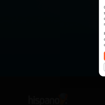
Mis blogs
Mis foros
Registrar
un canal
Más
gestiones