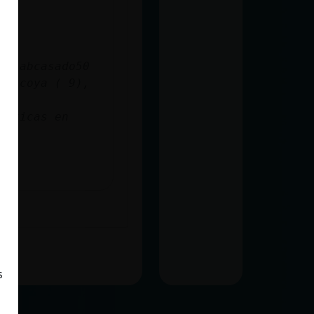
->
), abcasado50
xxicoya ( 9),
ísticas en
s