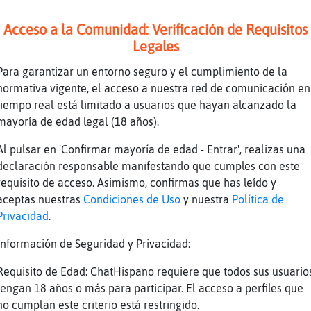
Acceso a la Comunidad: Verificación de Requisitos
ts
Legales
e estadísticas - Los que más han escrito hoy 
eronte_ConBravura ( 18), MurcielagoTenaz ( 14
Para garantizar un entorno seguro y el cumplimiento de la
 gay37 ( 10), pasivo_albacete62a ( 9), abxico
normativa vigente, el acceso a nuestra red de comunicación en
roChat4257 ( 7 )
tiempo real está limitado a usuarios que hayan alcanzado la
cas actualizadas por Paula^. Visite las estad
mayoría de edad legal (18 años).
s/albacete.html
Al pulsar en 'Confirmar mayoría de edad - Entrar', realizas una
declaración responsable manifestando que cumples con este
requisito de acceso. Asimismo, confirmas que has leído y
aceptas nuestras
Condiciones de Uso
y nuestra
Política de
Privacidad
.
Información de Seguridad y Privacidad:
1
Requisito de Edad: ChatHispano requiere que todos sus usuario
tengan 18 años o más para participar. El acceso a perfiles que
no cumplan este criterio está restringido.