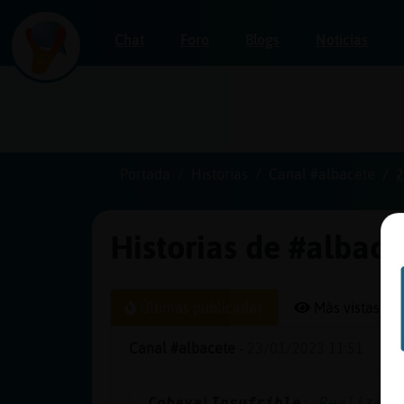
Chat
Foro
Blogs
Noticias
Iniciar
sesión
Portada
Historias
Canal #albacete
2
Historias de #albace
¡Chatea
sin
publicidad!
Últimas publicadas
Más vistas
Canal #albacete
-
23/01/2023 11:51
Crear
una
Cobaya\Insufrible
: Realizaci