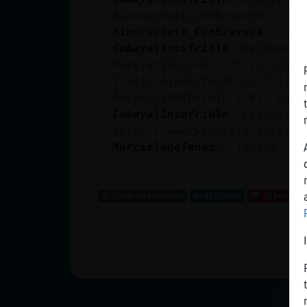
cuenta
Rinoceronte_ConBravura.
Rinoceronte_ConBravura
: .sta
Cobaya\Insufrible
: Resumen d
Parejafiestera ( 25 ), Rinoc
Reservar
( 14), Albacete-56-bi ( 12),
alias
Antonio38Albacete ( 8), Quie
Cobaya\Insufrible
: Estadísti
https://www.winstats.es/stat
MurcielagoTenaz
: .lineas
Actualizar
...
contraseña
40 líneas de 4 usuarios
612 visitas
-15 puntos
Actualizar
IP virtual