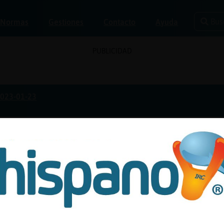
Bus
Normas
Gestiones
Contacto
Ayuda
PUBLICIDAD
023-01-23
te el 23/01/2023
Las que más gustan
Las que más disgustan
ón de estadísticas en curso. Solicitadas por: