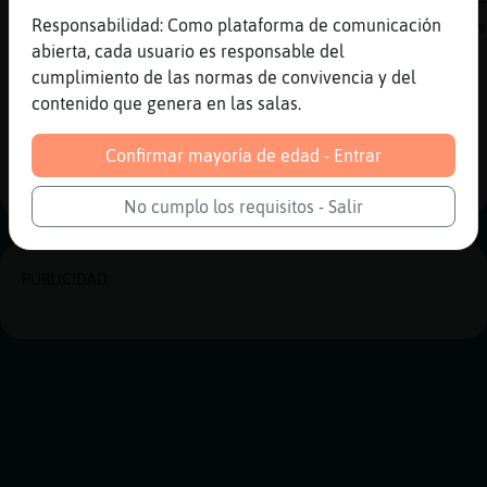
YouTube Titulo: SAUROM - Cuando nadie nos ve
Responsabilidad: Como plataforma de comunicación
oficial) Duración: 3M15S Enviado por: Saurom
abierta, cada usuario es responsable del
[11:16]
Murcielago-Respetable
cumplimiento de las normas de convivencia y del
*Mandril-ConBravura* aajajajajaajaj tu es k 
contenido que genera en las salas.
fisnaaaa x.D yo soy mas bruta x.D
Confirmar mayoría de edad - Entrar
Reportar
Historia anterior
No cumplo los requisitos - Salir
PUBLICIDAD