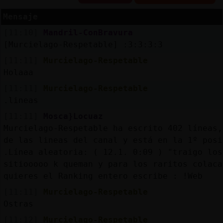
Mensaje
[11:10]
Mandril-ConBravura
Reserva
[Murcielago-Respetable] :3:3:3:3
alias
[11:11]
Murcielago-Respetable
Holaaa
[11:11]
Murcielago-Respetable
.lineas
Actuali
contras
[11:11]
Mosca}Locuaz
Murcielago-Respetable ha escrito 402 líneas,
de las lineas del canal y está en la 1º posi
.Línea aleatoria: ( 12.1. 0:09 ) "traigo los
Actuali
sitiooooo k queman y para los raritos colaca
IP
quieres el Ranking entero escribe : !Web
virtual
[11:11]
Murcielago-Respetable
Ostras
[11:12]
Murcielago-Respetable