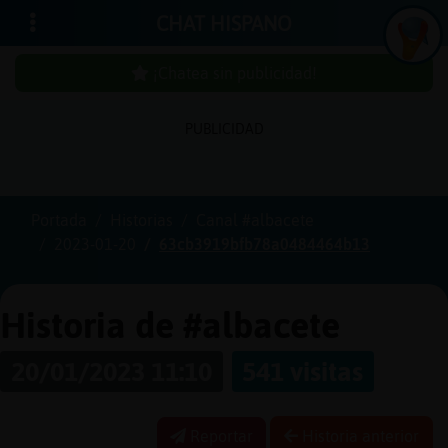
CHAT HISPANO
¡Chatea sin publicidad!
PUBLICIDAD
Iniciar
sesión
Portada
Historias
Canal #albacete
2023-01-20
63cb3919bfb78a0484464b13
¡Chatea
sin
publici
Historia de #albacete
20/01/2023 11:10
541 visitas
Crear
una
Reportar
Historia anterior
cuenta