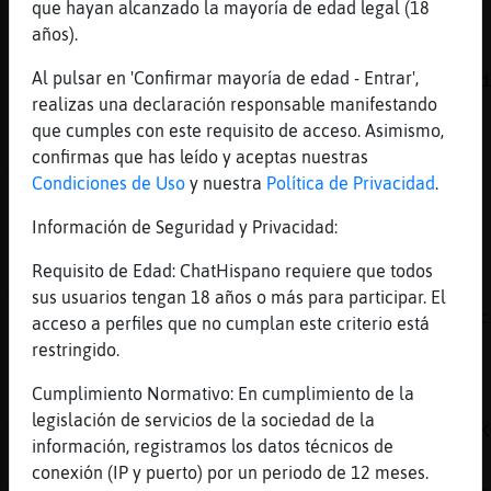
que hayan alcanzado la mayoría de edad legal (18
Pues el qué ojo ha tenido el bot
años).
[11:14]
Murcielago-Respetable
Al pulsar en 'Confirmar mayoría de edad - Entrar',
Lo raro es k no me salga el censurd , k me d
realizas una declaración responsable manifestando
de mal hablada x.D
que cumples con este requisito de acceso. Asimismo,
[11:14]
Mandril-ConBravura
confirmas que has leído y aceptas nuestras
Jajajaja
Condiciones de Uso
y nuestra
Política de Privacidad
.
[11:14]
Murcielago-Respetable
Información de Seguridad y Privacidad:
*davidddj* hola
[11:15]
Mandril-ConBravura
Requisito de Edad: ChatHispano requiere que todos
A mí la vida me la solucionó el diccionario 
sus usuarios tengan 18 años o más para participar. El
online; ahora puedo insultar vía correo elec
acceso a perfiles que no cumplan este criterio está
ser malhablada XD
restringido.
[11:15]
Murcielago-Respetable
Cumplimiento Normativo: En cumplimiento de la
Https://www.youtube.com/watch?
legislación de servicios de la sociedad de la
v=DXziqv07mx8&list=RDGMEMJQXQAmqrnmK1SEjY_rK
información, registramos los datos técnicos de
[11:15]
Mosca}Locuaz
conexión (IP y puerto) por un periodo de 12 meses.