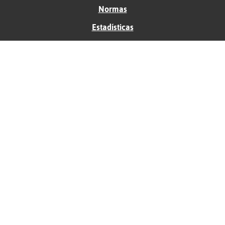
Normas
Estadísticas
Historias
Tu foro gratis
Contacto
Ayuda
Condiciones de uso
Privacidad
Política de cookies
Soporte
Anunciantes