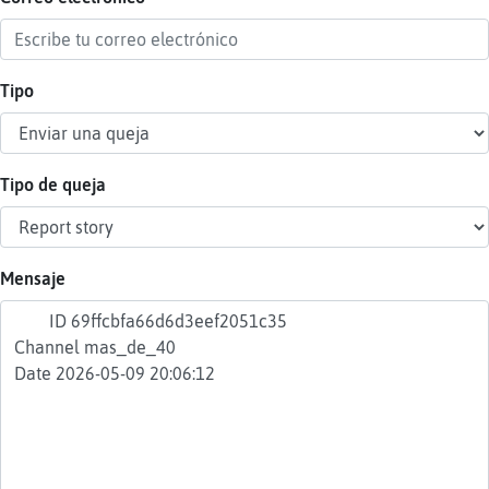
Tipo
Reser
alias
Tipo de queja
Actua
contr
Mensaje
Actua
IP
virtua