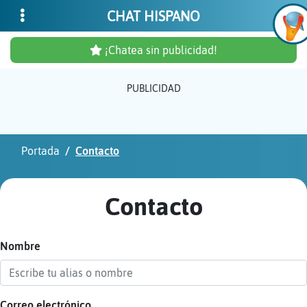
CHAT HISPANO
¡Chatea sin publicidad!
PUBLICIDAD
Inicia
sesió
Portada
Contacto
¡Chat
sin
Contacto
publi
Nombre
Crear
una
cuent
Correo electrónico