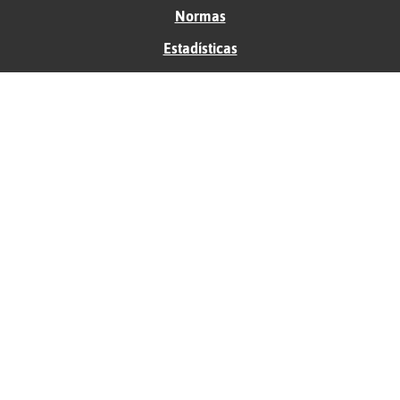
Normas
Estadísticas
Historias
Tu foro gratis
Contacto
Ayuda
Condiciones de uso
Privacidad
Política de cookies
Soporte
Anunciantes