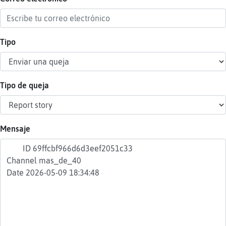
Tipo
Reser
alias
Tipo de queja
Actua
contr
Mensaje
Actua
IP
virtua