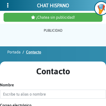
CHAT HISPANO
¡Chatea sin publicidad!
PUBLICIDAD
Inicia
sesió
Portada
Contacto
¡Chat
sin
Contacto
publi
Nombre
Crear
una
cuent
Correo electrónico