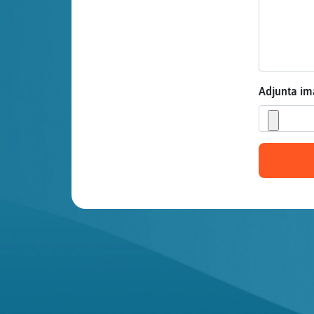
Mis blogs
Mis foros
Adjunta i
Registrar
un canal
Más
gestiones