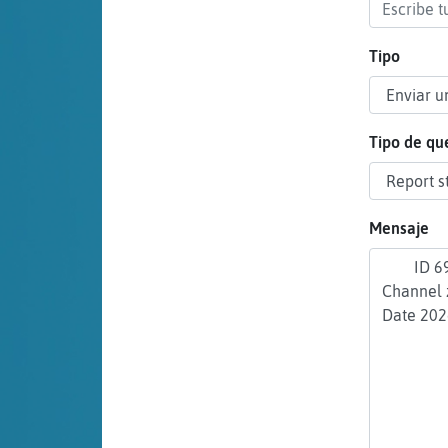
cuenta
Tipo
Reservar
alias
Tipo de qu
Actualizar
Mensaje
contraseña
Actualizar
IP virtual