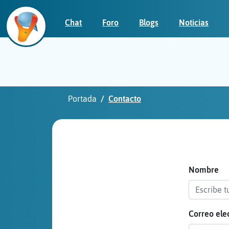
Chat
Foro
Blogs
Noticias
Iniciar
sesión
Portada
Contacto
¡Chatea
sin
publicidad!
Nombre
Correo ele
Crear
una