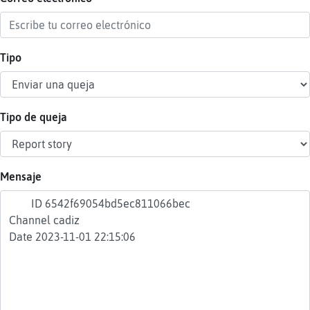
Tipo
Reser
alias
Tipo de queja
Actua
contr
Mensaje
Actua
IP
virtua