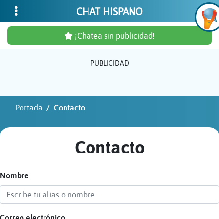
CHAT HISPANO
¡Chatea sin publicidad!
PUBLICIDAD
Inicia
sesió
Portada
Contacto
¡Chat
sin
Contacto
publi
Nombre
Crear
una
cuent
Correo electrónico