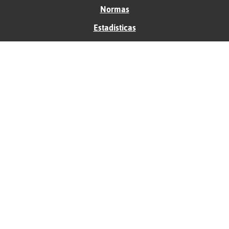
Normas
Estadísticas
Historias
Tu foro gratis
Contacto
Ayuda
Condiciones de uso
Privacidad
Política de cookies
Soporte
Anunciantes