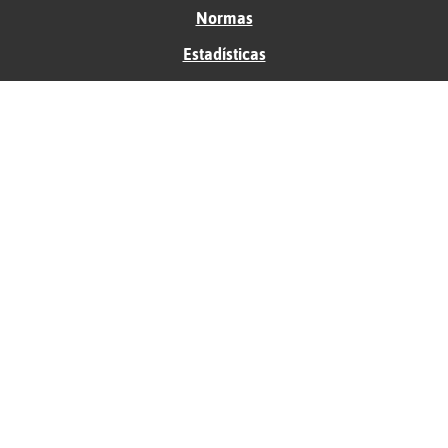
Normas
Estadísticas
Historias
Tu foro gratis
Contacto
Ayuda
Condiciones de uso
Privacidad
Política de cookies
Soporte
Anunciantes