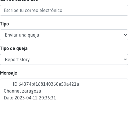
Tipo
Reser
alias
Tipo de queja
Actua
contr
Mensaje
Actua
IP
virtua