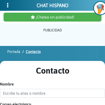
CHAT HISPANO
¡Chatea sin publicidad!
PUBLICIDAD
Inicia
sesió
Portada
Contacto
¡Chat
sin
Contacto
publi
Nombre
Crear
una
cuent
Correo electrónico