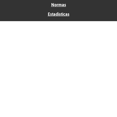
Normas
Estadísticas
Historias
Tu foro gratis
Contacto
Ayuda
Condiciones de uso
Privacidad
Política de cookies
Soporte
Anunciantes