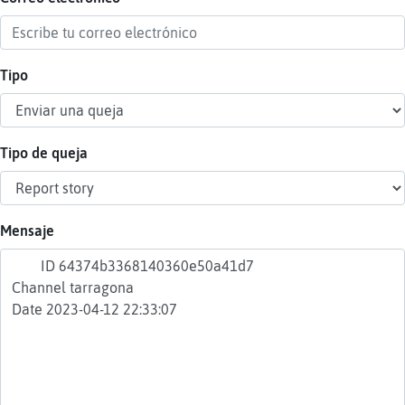
Tipo
Reser
alias
Tipo de queja
Actua
contr
Mensaje
Actua
IP
virtua