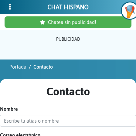
CHAT HISPANO
¡Chatea sin publicidad!
PUBLICIDAD
Inicia
sesió
Portada
Contacto
¡Chat
sin
Contacto
publi
Nombre
Crear
una
cuent
Correo electrónico