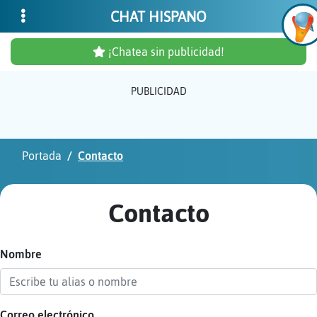
CHAT HISPANO
¡Chatea sin publicidad!
PUBLICIDAD
Inicia
sesió
Portada
Contacto
¡Chat
sin
Contacto
publi
Nombre
Crear
una
cuent
Correo electrónico