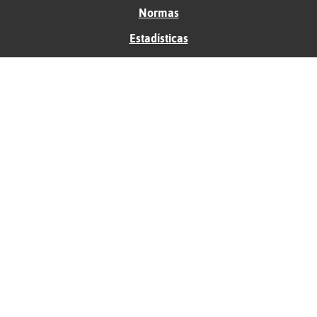
Normas
Estadísticas
Historias
Tu foro gratis
Contacto
Ayuda
Condiciones de uso
Privacidad
Política de cookies
Soporte
Anunciantes