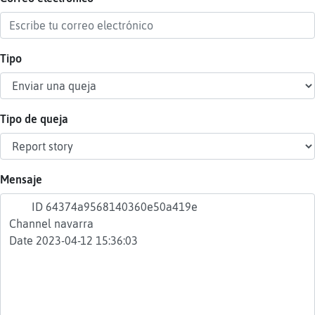
Tipo
Reser
alias
Tipo de queja
Actua
contr
Mensaje
Actua
IP
virtua