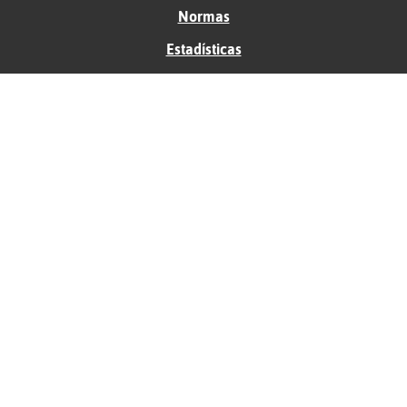
Normas
Estadísticas
Historias
Tu foro gratis
Contacto
Ayuda
Condiciones de uso
Privacidad
Política de cookies
Soporte
Anunciantes