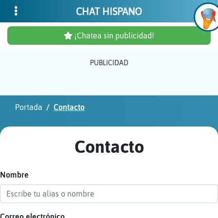
CHAT HISPANO
¡Chatea sin publicidad!
PUBLICIDAD
Inicia
sesió
Portada
Contacto
¡Chat
sin
Contacto
publi
Nombre
Crear
una
cuent
Correo electrónico