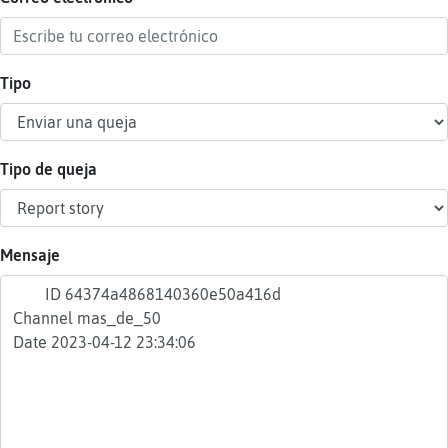
Tipo
Reser
alias
Tipo de queja
Actua
contr
Mensaje
Actua
IP
virtua