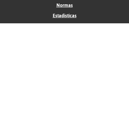
Normas
Estadísticas
Historias
Tu foro gratis
Contacto
Ayuda
Condiciones de uso
Privacidad
Política de cookies
Soporte
Anunciantes