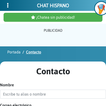
CHAT HISPANO
¡Chatea sin publicidad!
PUBLICIDAD
Inicia
sesió
Portada
Contacto
¡Chat
sin
Contacto
publi
Nombre
Crear
una
cuent
Correo electrónico