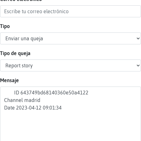
Tipo
Reser
alias
Tipo de queja
Actua
contr
Mensaje
Actua
IP
virtua