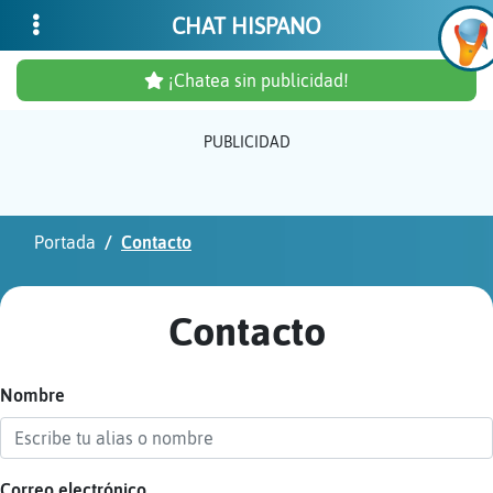
CHAT HISPANO
¡Chatea sin publicidad!
PUBLICIDAD
Inicia
sesió
Portada
Contacto
¡Chat
sin
Contacto
publi
Nombre
Crear
una
cuent
Correo electrónico