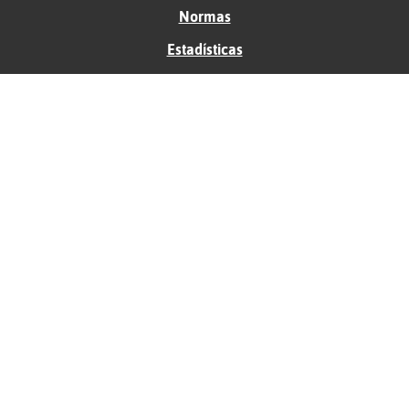
Normas
Estadísticas
Historias
Tu foro gratis
Contacto
Ayuda
Condiciones de uso
Privacidad
Política de cookies
Soporte
Anunciantes