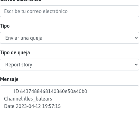
Tipo
Reser
alias
Tipo de queja
Actua
contr
Mensaje
Actua
IP
virtua