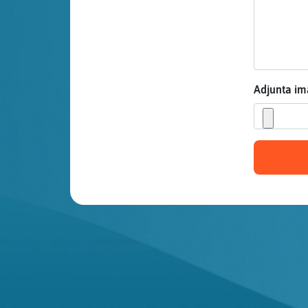
Mis blogs
Mis foros
Adjunta i
Registrar
un canal
Más
gestiones