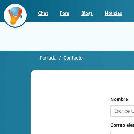
Chat
Foro
Blogs
Noticias
Iniciar
sesión
Portada
Contacto
¡Chatea
sin
publicidad!
Nombre
Correo ele
Crear
una