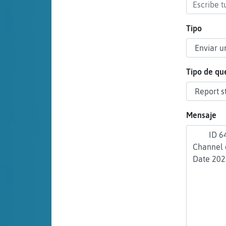
cuenta
Tipo
Reservar
alias
Tipo de qu
Actualizar
Mensaje
contraseña
Actualizar
IP virtual