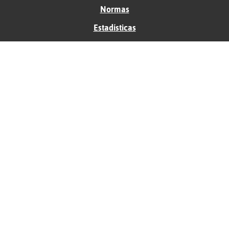
Normas
Estadísticas
Historias
Tu foro gratis
Contacto
Ayuda
Condiciones de uso
Privacidad
Política de cookies
Soporte
Anunciantes