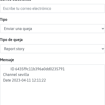
Tipo
Reser
alias
Tipo de queja
Actua
contr
Mensaje
Actua
IP
virtua