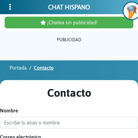
CHAT HISPANO
¡Chatea sin publicidad!
PUBLICIDAD
Inicia
sesió
Portada
Contacto
¡Chat
sin
Contacto
publi
Nombre
Crear
una
cuent
Correo electrónico