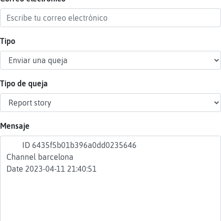
Tipo
Reser
alias
Tipo de queja
Actua
contr
Mensaje
Actua
IP
virtua