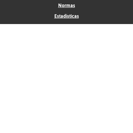
Normas
Estadísticas
Historias
Tu foro gratis
Contacto
Ayuda
Condiciones de uso
Privacidad
Política de cookies
Soporte
Anunciantes