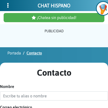
CHAT HISPANO
¡Chatea sin publicidad!
PUBLICIDAD
Inicia
sesió
Portada
Contacto
¡Chat
sin
Contacto
publi
Nombre
Crear
una
cuent
Correo electrónico