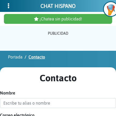
CHAT HISPANO
¡Chatea sin publicidad!
PUBLICIDAD
Inicia
sesió
Portada
Contacto
¡Chat
sin
Contacto
publi
Nombre
Crear
una
cuent
Correo electrónico