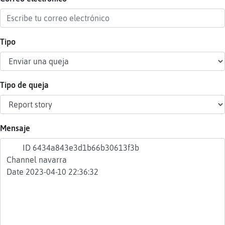
Tipo
Reser
alias
Tipo de queja
Actua
contr
Mensaje
Actua
IP
virtua