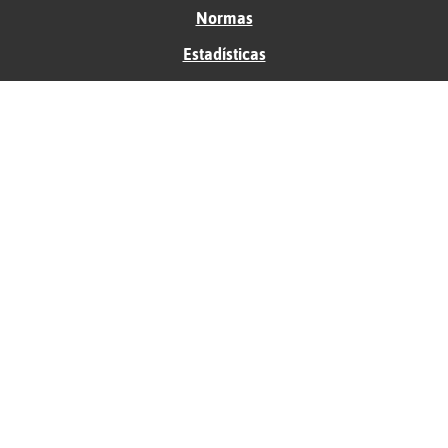
Normas
Estadísticas
Historias
Tu foro gratis
Contacto
Ayuda
Condiciones de uso
Privacidad
Política de cookies
Soporte
Anunciantes