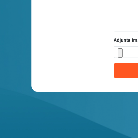
Mis blogs
Mis foros
Adjunta i
Registrar
un canal
Más
gestiones