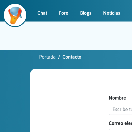
Chat
Foro
Blogs
Noticias
Iniciar
sesión
Portada
Contacto
¡Chatea
sin
publicidad!
Nombre
Correo ele
Crear
una