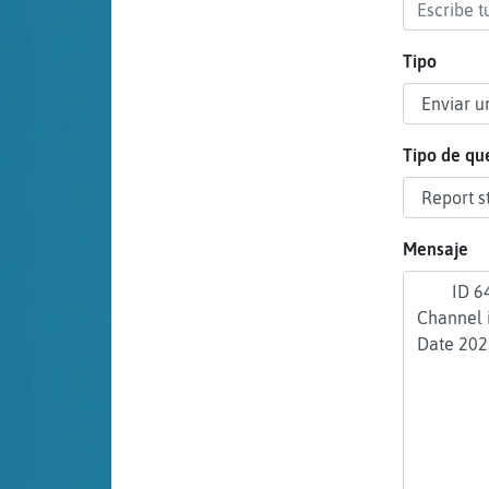
cuenta
Tipo
Reservar
alias
Tipo de qu
Actualizar
Mensaje
contraseña
Actualizar
IP virtual