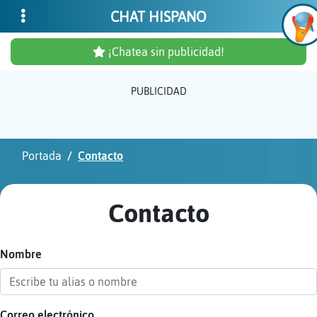
CHAT HISPANO
¡Chatea sin publicidad!
PUBLICIDAD
Inicia
sesió
Portada
Contacto
¡Chat
sin
Contacto
publi
Nombre
Crear
una
cuent
Correo electrónico