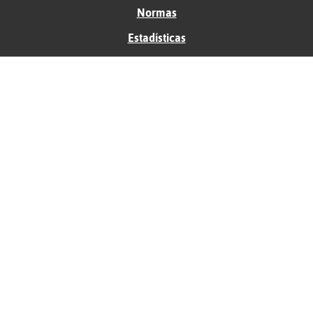
Normas
Estadísticas
Historias
Tu foro gratis
Contacto
Ayuda
Condiciones de uso
Privacidad
Política de cookies
Soporte
Anunciantes