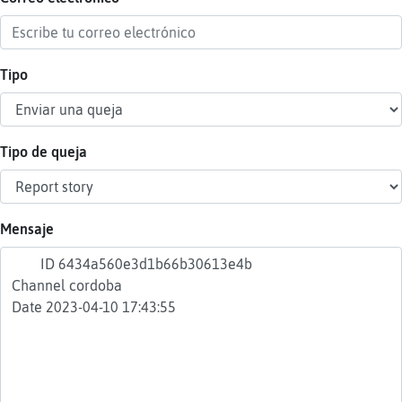
Tipo
Reser
alias
Tipo de queja
Actua
contr
Mensaje
Actua
IP
virtua