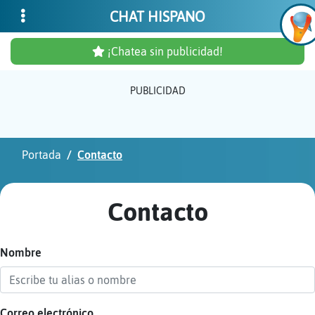
CHAT HISPANO
¡Chatea sin publicidad!
PUBLICIDAD
Inicia
sesió
Portada
Contacto
¡Chat
sin
Contacto
publi
Nombre
Crear
una
cuent
Correo electrónico