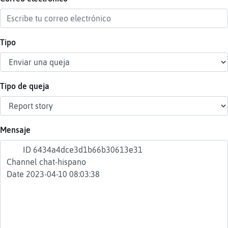
Tipo
Reser
alias
Tipo de queja
Actua
contr
Mensaje
Actua
IP
virtua