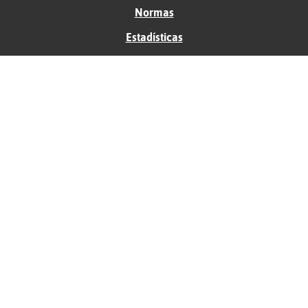
Normas
Estadísticas
Historias
Tu foro gratis
Contacto
Ayuda
Condiciones de uso
Privacidad
Política de cookies
Soporte
Anunciantes