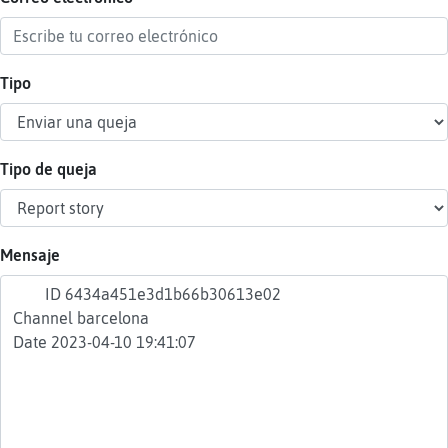
Tipo
Reser
alias
Tipo de queja
Actua
contr
Mensaje
Actua
IP
virtua