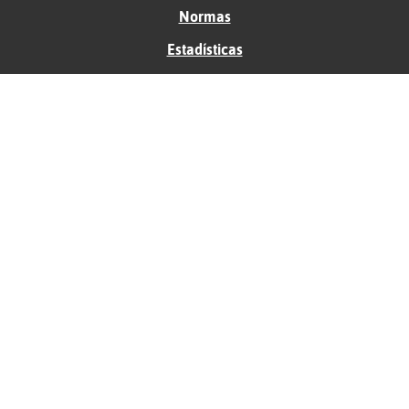
Normas
Estadísticas
Historias
Tu foro gratis
Contacto
Ayuda
Condiciones de uso
Privacidad
Política de cookies
Soporte
Anunciantes