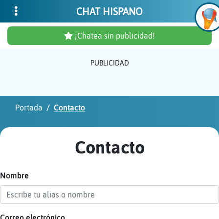
CHAT HISPANO
¡Chatea sin publicidad!
PUBLICIDAD
Inicia
sesió
Portada
Contacto
¡Chat
sin
Contacto
publi
Nombre
Crear
una
cuent
Correo electrónico