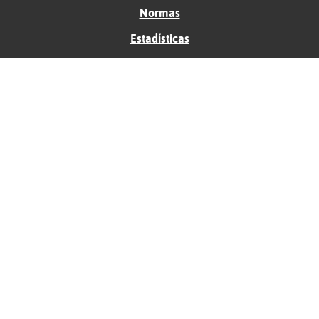
Normas
Estadísticas
Historias
Tu foro gratis
Contacto
Ayuda
Condiciones de uso
Privacidad
Política de cookies
Soporte
Anunciantes