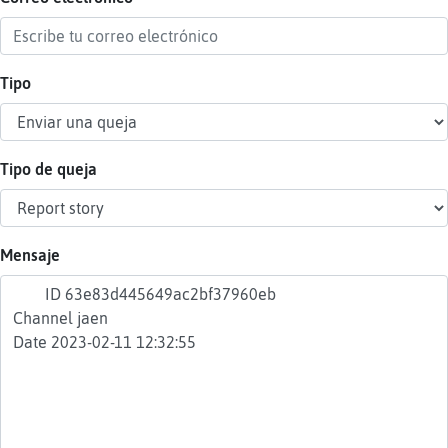
Tipo
Reser
alias
Tipo de queja
Actua
contr
Mensaje
Actua
IP
virtua