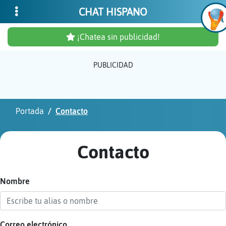
CHAT HISPANO
¡Chatea sin publicidad!
PUBLICIDAD
Inicia
sesió
Portada
Contacto
¡Chat
sin
Contacto
publi
Nombre
Crear
una
cuent
Correo electrónico