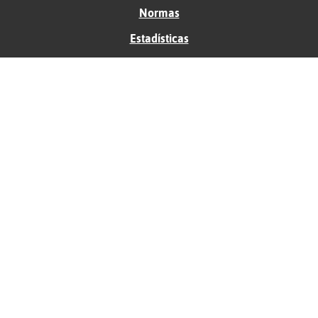
Normas
Estadísticas
Historias
Tu foro gratis
Contacto
Ayuda
Condiciones de uso
Privacidad
Política de cookies
Soporte
Anunciantes