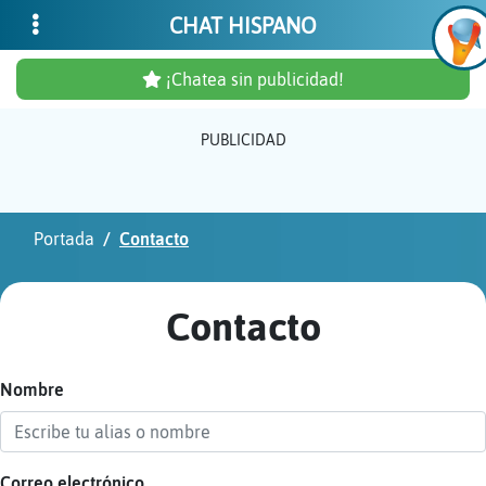
CHAT HISPANO
¡Chatea sin publicidad!
PUBLICIDAD
Inicia
sesió
Portada
Contacto
¡Chat
sin
Contacto
publi
Nombre
Crear
una
cuent
Correo electrónico