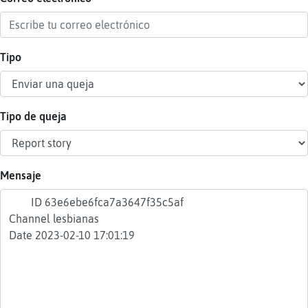
Tipo
Reser
alias
Tipo de queja
Actua
contr
Mensaje
Actua
IP
virtua