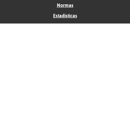
Normas
Estadísticas
Historias
Tu foro gratis
Contacto
Ayuda
Condiciones de uso
Privacidad
Política de cookies
Soporte
Anunciantes