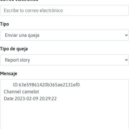
Tipo
Reser
alias
Tipo de queja
Actua
contr
Mensaje
Actua
IP
virtua