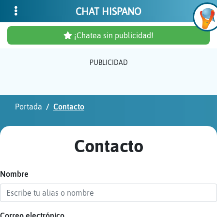
CHAT HISPANO
¡Chatea sin publicidad!
PUBLICIDAD
Inicia
sesió
Portada
Contacto
¡Chat
sin
Contacto
publi
Nombre
Crear
una
cuent
Correo electrónico