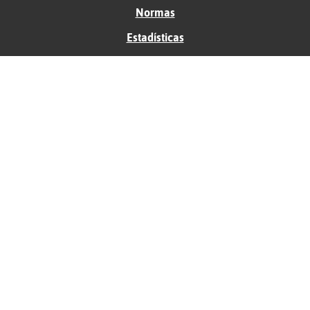
Normas
Estadísticas
Historias
Tu foro gratis
Contacto
Ayuda
Condiciones de uso
Privacidad
Política de cookies
Soporte
Anunciantes