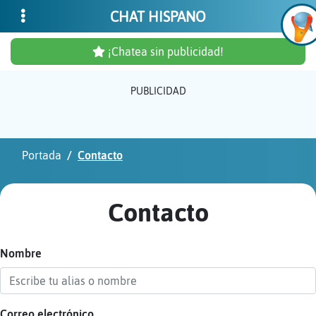
CHAT HISPANO
¡Chatea sin publicidad!
PUBLICIDAD
Inicia
sesió
Portada
Contacto
¡Chat
sin
Contacto
publi
Nombre
Crear
una
cuent
Correo electrónico