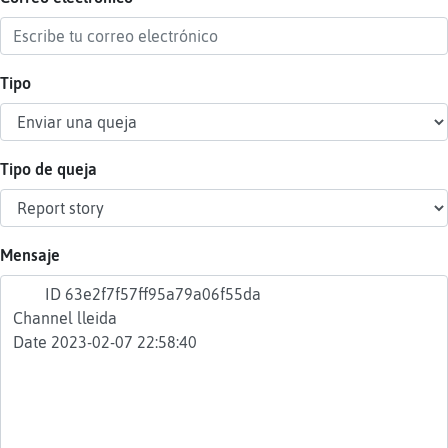
Tipo
Reser
alias
Tipo de queja
Actua
contr
Mensaje
Actua
IP
virtua