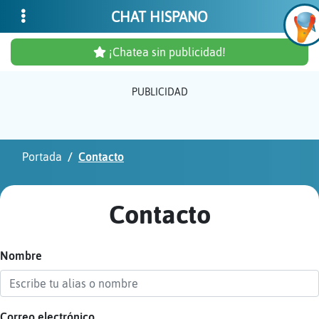
CHAT HISPANO
¡Chatea sin publicidad!
PUBLICIDAD
Inicia
sesió
Portada
Contacto
¡Chat
sin
Contacto
publi
Nombre
Crear
una
cuent
Correo electrónico