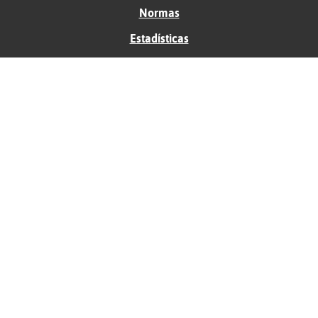
Normas
Estadísticas
Historias
Tu foro gratis
Contacto
Ayuda
Condiciones de uso
Privacidad
Política de cookies
Soporte
Anunciantes