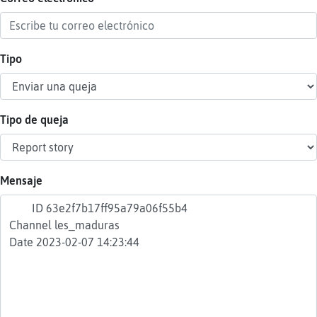
Tipo
Reser
alias
Tipo de queja
Actua
contr
Mensaje
Actua
IP
virtua