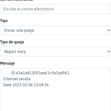
Tipo
Reser
alias
Tipo de queja
Actua
contr
Mensaje
Actua
IP
virtua