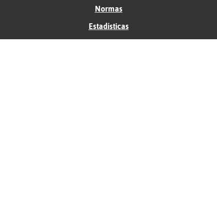
Normas
Estadísticas
Historias
Tu foro gratis
Contacto
Ayuda
Condiciones de uso
Privacidad
Política de cookies
Soporte
Anunciantes