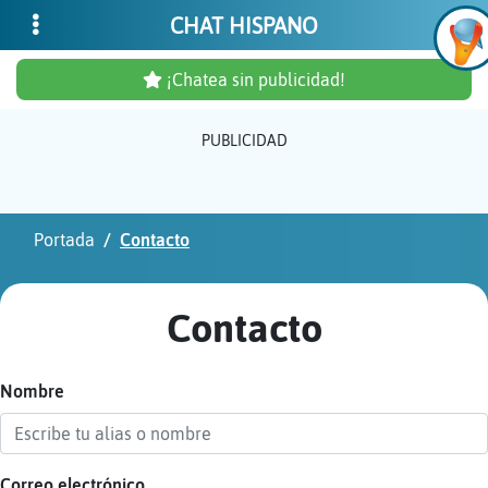
CHAT HISPANO
¡Chatea sin publicidad!
PUBLICIDAD
Inicia
sesió
Portada
Contacto
¡Chat
sin
Contacto
publi
Nombre
Crear
una
cuent
Correo electrónico