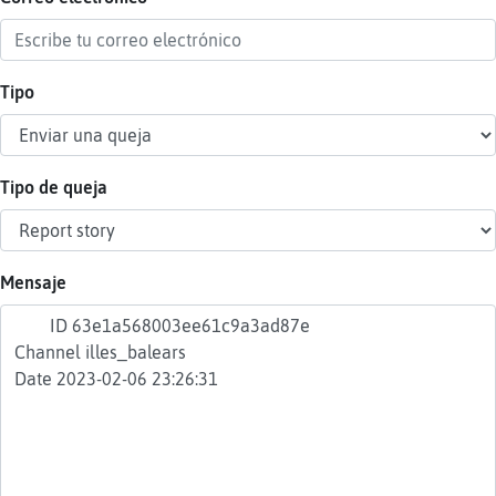
Tipo
Reser
alias
Tipo de queja
Actua
contr
Mensaje
Actua
IP
virtua