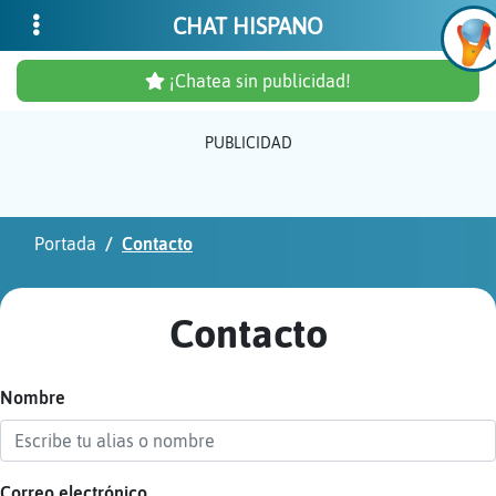
CHAT HISPANO
¡Chatea sin publicidad!
PUBLICIDAD
Inicia
sesió
Portada
Contacto
¡Chat
sin
Contacto
publi
Nombre
Crear
una
cuent
Correo electrónico