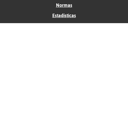
Normas
Estadísticas
Historias
Tu foro gratis
Contacto
Ayuda
Condiciones de uso
Privacidad
Política de cookies
Soporte
Anunciantes