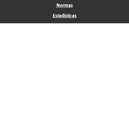
Normas
Estadísticas
Historias
Tu foro gratis
Contacto
Ayuda
Condiciones de uso
Privacidad
Política de cookies
Soporte
Anunciantes