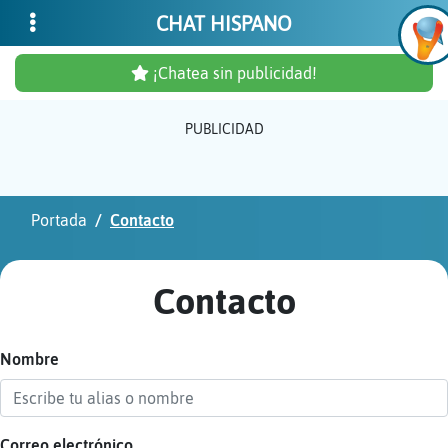
CHAT HISPANO
¡Chatea sin publicidad!
PUBLICIDAD
Inicia
sesió
Portada
Contacto
¡Chat
sin
Contacto
publi
Nombre
Crear
una
cuent
Correo electrónico