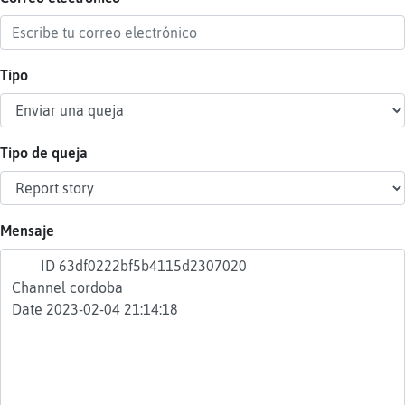
Tipo
Reser
alias
Tipo de queja
Actua
contr
Mensaje
Actua
IP
virtua