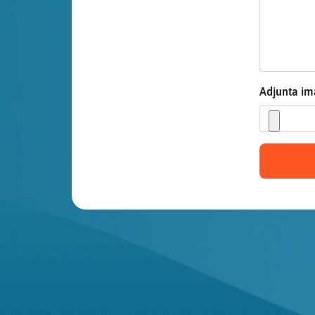
Mis blogs
Mis foros
Adjunta i
Registrar
un canal
Más
gestiones