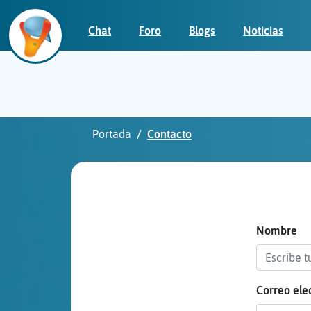
Chat
Foro
Blogs
Noticias
Iniciar
sesión
Portada
Contacto
¡Chatea
sin
publicidad!
Nombre
Correo ele
Crear
una