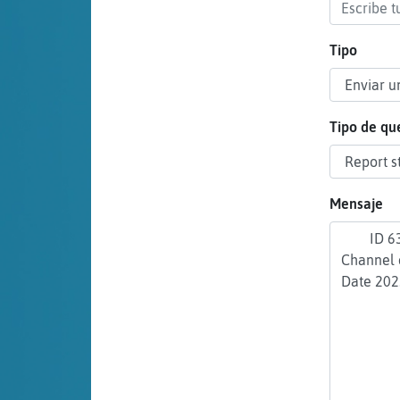
cuenta
Tipo
Reservar
alias
Tipo de qu
Actualizar
Mensaje
contraseña
Actualizar
IP virtual