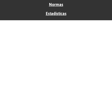
Normas
Estadísticas
Historias
Tu foro gratis
Contacto
Ayuda
Condiciones de uso
Privacidad
Política de cookies
Soporte
Anunciantes