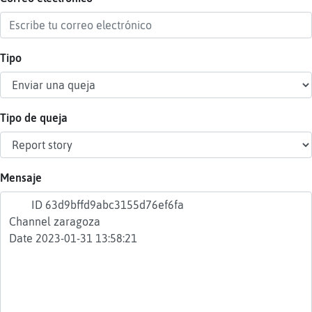
Tipo
Reser
alias
Tipo de queja
Actua
contr
Mensaje
Actua
IP
virtua