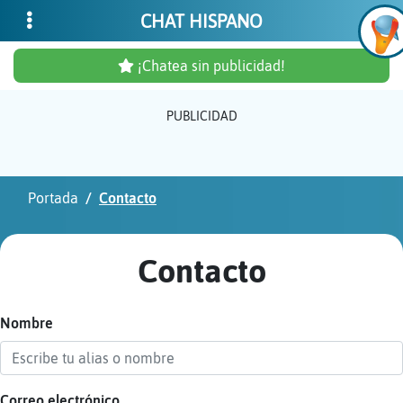
CHAT HISPANO
¡Chatea sin publicidad!
PUBLICIDAD
Inicia
sesió
Portada
Contacto
¡Chat
sin
Contacto
publi
Nombre
Crear
una
cuent
Correo electrónico