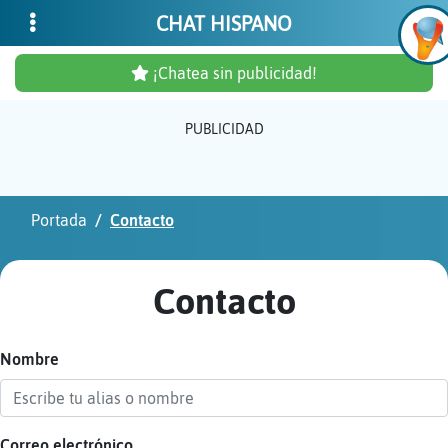
CHAT HISPANO
¡Chatea sin publicidad!
PUBLICIDAD
Inicia
sesió
Portada
Contacto
¡Chat
sin
Contacto
publi
Nombre
Crear
una
cuent
Correo electrónico