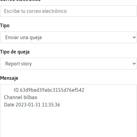
Tipo
Reser
alias
Tipo de queja
Actua
contr
Mensaje
Actua
IP
virtua