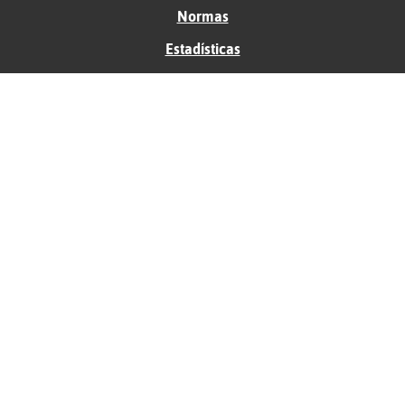
Normas
Estadísticas
Historias
Tu foro gratis
Contacto
Ayuda
Condiciones de uso
Privacidad
Política de cookies
Soporte
Anunciantes