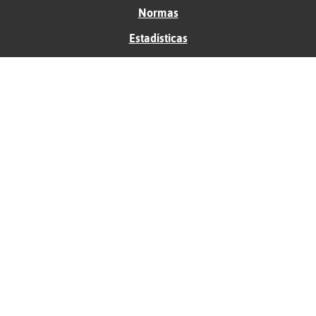
Normas
Estadísticas
Historias
Tu foro gratis
Contacto
Ayuda
Condiciones de uso
Privacidad
Política de cookies
Soporte
Anunciantes