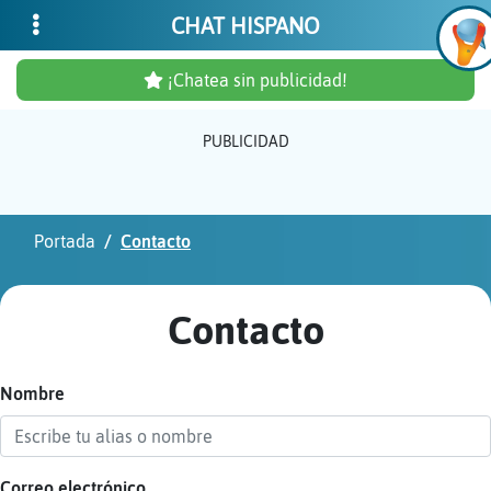
CHAT HISPANO
¡Chatea sin publicidad!
PUBLICIDAD
Inicia
sesió
Portada
Contacto
¡Chat
sin
Contacto
publi
Nombre
Crear
una
cuent
Correo electrónico