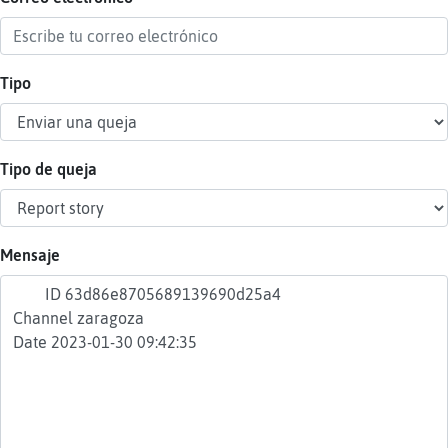
Tipo
Reser
alias
Tipo de queja
Actua
contr
Mensaje
Actua
IP
virtua