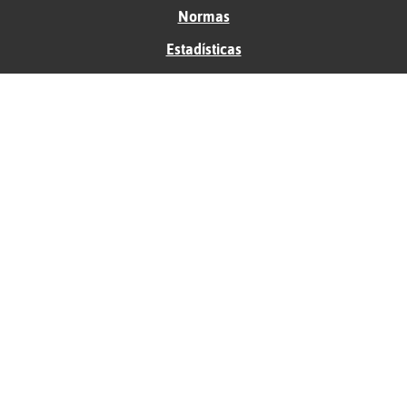
Normas
Estadísticas
Historias
Tu foro gratis
Contacto
Ayuda
Condiciones de uso
Privacidad
Política de cookies
Soporte
Anunciantes