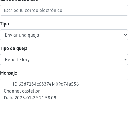
Tipo
Reser
alias
Tipo de queja
Actua
contr
Mensaje
Actua
IP
virtua