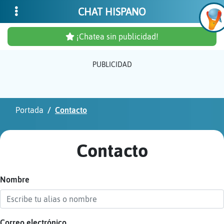
CHAT HISPANO
¡Chatea sin publicidad!
PUBLICIDAD
Inicia
sesió
Portada
Contacto
¡Chat
sin
Contacto
publi
Nombre
Crear
una
cuent
Correo electrónico