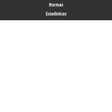
Normas
Estadísticas
Historias
Tu foro gratis
Contacto
Ayuda
Condiciones de uso
Privacidad
Política de cookies
Soporte
Anunciantes