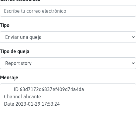
Tipo
Reser
alias
Tipo de queja
Actua
contr
Mensaje
Actua
IP
virtua