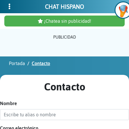
CHAT HISPANO
¡Chatea sin publicidad!
PUBLICIDAD
Inicia
sesió
Portada
Contacto
¡Chat
sin
Contacto
publi
Nombre
Crear
una
cuent
Correo electrónico