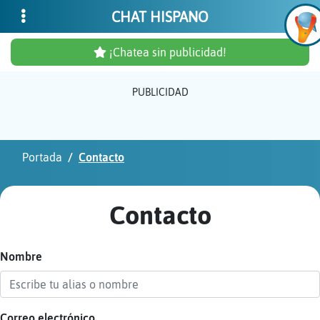
CHAT HISPANO
¡Chatea sin publicidad!
PUBLICIDAD
Inicia
sesió
Portada
Contacto
¡Chat
sin
Contacto
publi
Nombre
Crear
una
cuent
Correo electrónico