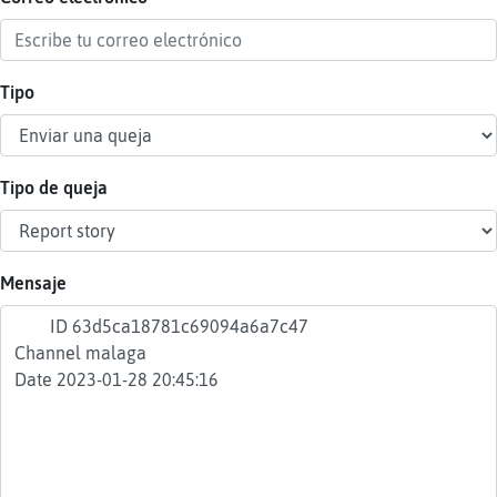
Tipo
Reser
alias
Tipo de queja
Actua
contr
Mensaje
Actua
IP
virtua