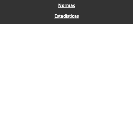
Normas
Estadísticas
Historias
Tu foro gratis
Contacto
Ayuda
Condiciones de uso
Privacidad
Política de cookies
Soporte
Anunciantes