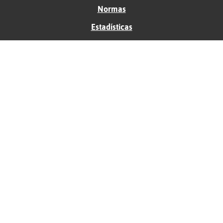
Normas
Estadísticas
Historias
Tu foro gratis
Contacto
Ayuda
Condiciones de uso
Privacidad
Política de cookies
Soporte
Anunciantes