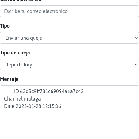
Tipo
Reser
alias
Tipo de queja
Actua
contr
Mensaje
Actua
IP
virtua