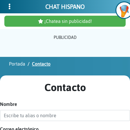
CHAT HISPANO
¡Chatea sin publicidad!
PUBLICIDAD
Inicia
sesió
Portada
Contacto
¡Chat
sin
Contacto
publi
Nombre
Crear
una
cuent
Correo electrónico