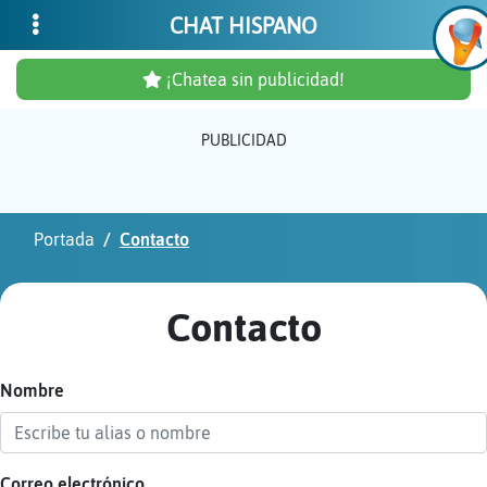
CHAT HISPANO
¡Chatea sin publicidad!
PUBLICIDAD
Inicia
sesió
Portada
Contacto
¡Chat
sin
Contacto
publi
Nombre
Crear
una
cuent
Correo electrónico