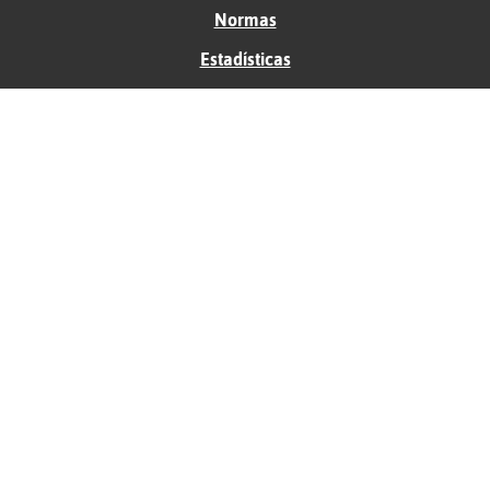
Normas
Estadísticas
Historias
Tu foro gratis
Contacto
Ayuda
Condiciones de uso
Privacidad
Política de cookies
Soporte
Anunciantes