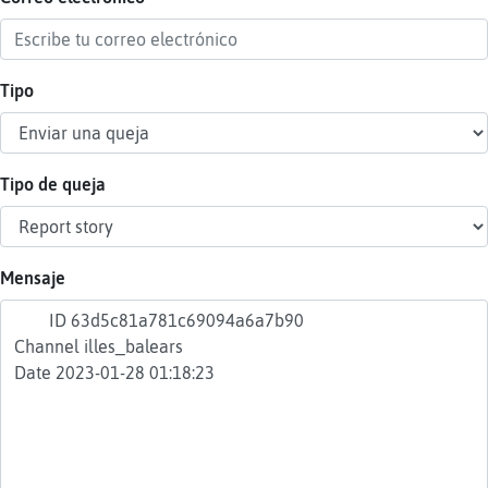
Tipo
Reser
alias
Tipo de queja
Actua
contr
Mensaje
Actua
IP
virtua