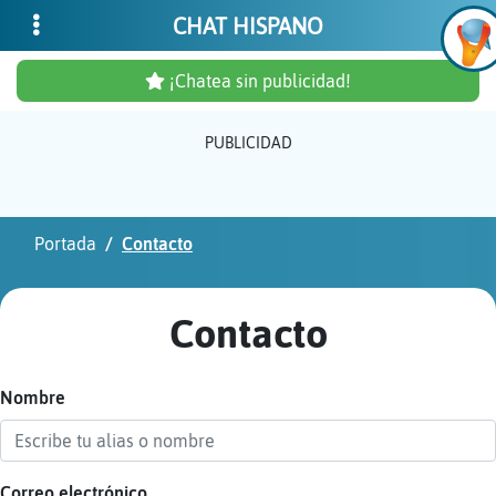
CHAT HISPANO
¡Chatea sin publicidad!
PUBLICIDAD
Inicia
sesió
Portada
Contacto
¡Chat
sin
Contacto
publi
Nombre
Crear
una
cuent
Correo electrónico