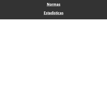
Normas
Estadísticas
Historias
Tu foro gratis
Contacto
Ayuda
Condiciones de uso
Privacidad
Política de cookies
Soporte
Anunciantes