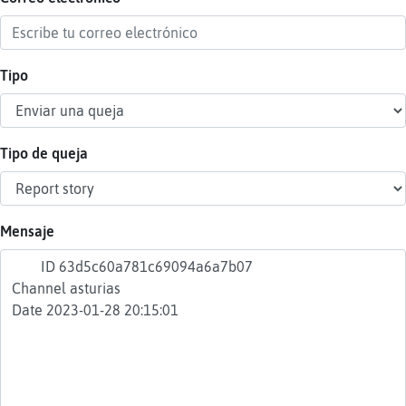
Tipo
Reser
alias
Tipo de queja
Actua
contr
Mensaje
Actua
IP
virtua