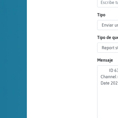
cuenta
Tipo
Reservar
alias
Tipo de qu
Actualizar
Mensaje
contraseña
Actualizar
IP virtual