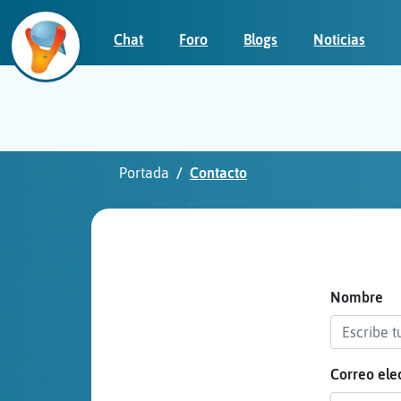
Chat
Foro
Blogs
Noticias
Iniciar
sesión
Portada
Contacto
¡Chatea
sin
publicidad!
Nombre
Correo ele
Crear
una