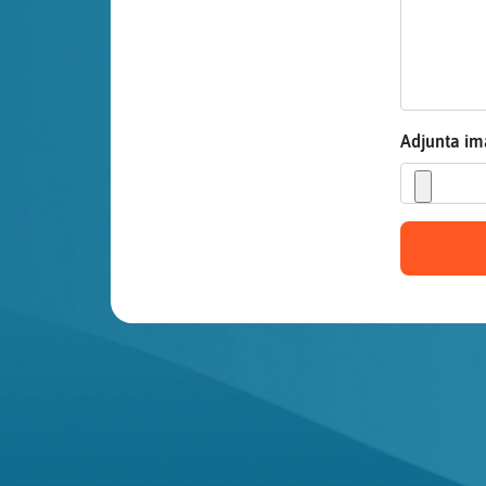
Mis blogs
Mis foros
Adjunta i
Registrar
un canal
Más
gestiones