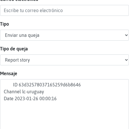
Tipo
Reser
alias
Tipo de queja
Actua
contr
Mensaje
Actua
IP
virtua