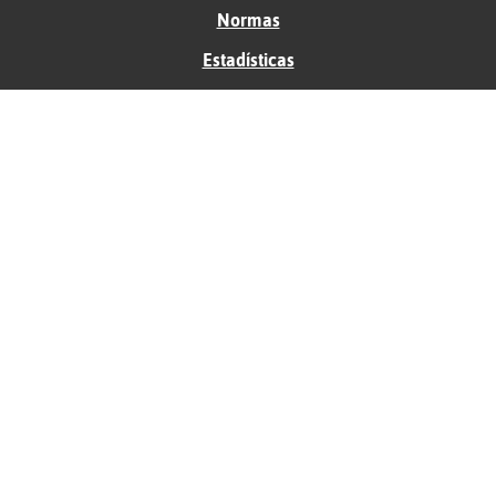
Normas
Estadísticas
Historias
Tu foro gratis
Contacto
Ayuda
Condiciones de uso
Privacidad
Política de cookies
Soporte
Anunciantes